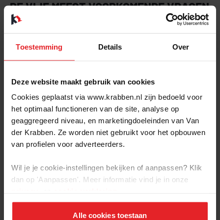
DE VIJF MEEST VOORKOMENDE VRAGEN
In onze adviesgesprekken over duurzaamheid stellen
mensen vaak dezelfde vragen. Daarom hebben we de vijf
Toestemming
Details
Over
meest voorkomende vragen op een rijtje gezet in een
whitepaper. Na het lezen hiervan weet je alles over:
De keuze tussen energiemaatregelen nemen, verhuizen of
Deze website maakt gebruik van cookies
nog even niets doen
Cookies geplaatst via www.krabben.nl zijn bedoeld voor
Wat we als makelaar kunnen betekenen bij jouw
het optimaal functioneren van de site, analyse op
energievraagstukken
geaggregeerd niveau, en marketingdoeleinden van Van
Wat verduurzamen betekent voor de waarde van je
der Krabben. Ze worden niet gebruikt voor het opbouwen
woning
van profielen voor adverteerders.
Welke mogelijkheden je hebt voor het lenen van geld om
te verduurzamen
Of het energielabel van je woning (nog steeds) klopt.
Wil je je cookie-instellingen bekijken of aanpassen? Klik
dan op 'Aanpassen'. Meer informatie vind je in onze
privacy-
en
cookie-verklaring
.
WHITEPAPER DUURZAAMHEID
Alle cookies toestaan