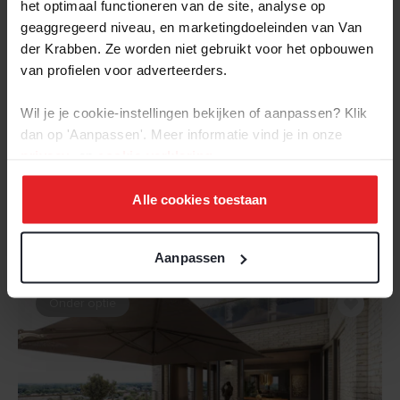
het optimaal functioneren van de site, analyse op
geaggregeerd niveau, en marketingdoeleinden van Van
der Krabben. Ze worden niet gebruikt voor het opbouwen
van profielen voor adverteerders.
Wil je je cookie-instellingen bekijken of aanpassen? Klik
BEKIJK
dan op 'Aanpassen'. Meer informatie vind je in onze
privacy-
en
cookie-verklaring
.
Oss
Fratershof 8
Alle cookies toestaan
2
€ 400.000,- k.k. | 123 m
| 5 kamers | Energielabel: A
Aanpassen
Onder optie