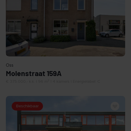
BEKIJK
Oss
Molenstraat 159A
2
€ 375.000,- k.k. | 96 m
| 4 kamers | Energielabel: C
Beschikbaar