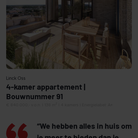
BEKIJK
Linck Oss
4-kamer appartement |
Bouwnummer 91
2
€ 840.000,- v.o.n. | 138 m
| 4 kamers | Energielabel: A+
“We hebben alles in huis om
je meer te bieden dan je