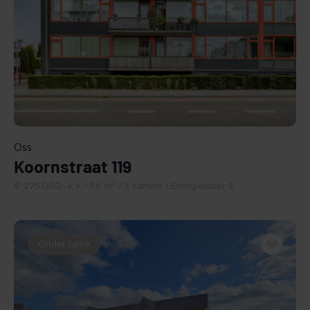
BEKIJK
Oss
Koornstraat 119
2
€ 275.000,- k.k. | 56 m
| 3 kamers | Energielabel: E
Onder optie