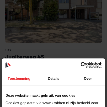
BEKIJK
Oss
Jupiterweg 45
2
€ 399.000,- k.k. | 115 m
| 3 kamers | Energielabel: C
Toestemming
Details
Over
Beschikbaar
Deze website maakt gebruik van cookies
Cookies geplaatst via www.krabben.nl zijn bedoeld voor