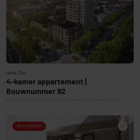
BEKIJK
Linck Oss
4-kamer appartement |
Bouwnummer 92
2
€ 860.000,- v.o.n. | 145 m
| 4 kamers | Energielabel: A++
Beschikbaar