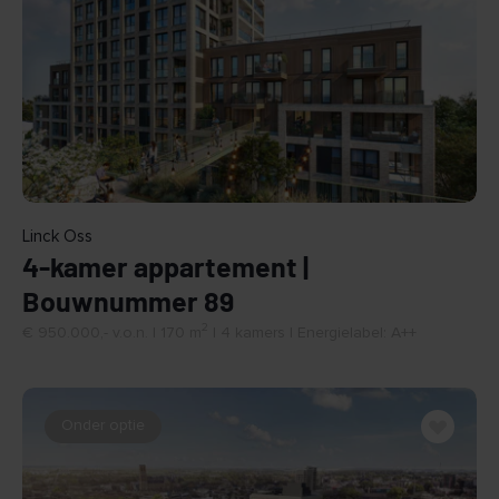
BEKIJK
Linck Oss
4-kamer appartement |
Bouwnummer 89
2
€ 950.000,- v.o.n. | 170 m
| 4 kamers | Energielabel: A++
Onder optie