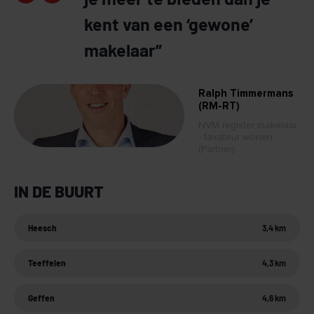
kent van een ‘gewone’
makelaar”
Ralph Timmermans
(RM-RT)
NVM register makelaar
- taxateur wonen
(Partner)
IN DE BUURT
Heesch
3,4 km
Teeffelen
4,3 km
Geffen
4,6 km