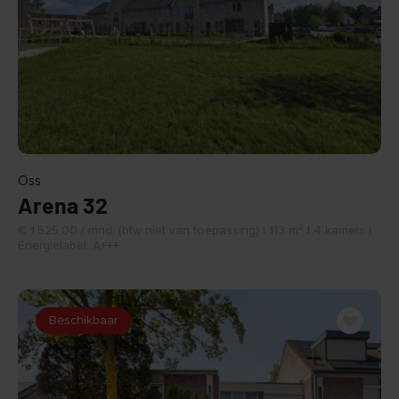
BEKIJK
Oss
Arena 32
2
€ 1.525,00 / mnd. (btw niet van toepassing) | 113 m
| 4 kamers |
Energielabel: A+++
Beschikbaar