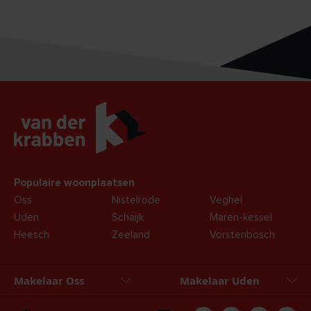
Populaire woonplaatsen
Oss
Nistelrode
Veghel
Uden
Schaijk
Maren-kessel
Heesch
Zeeland
Vorstenbosch
Makelaar Oss
Makelaar Uden