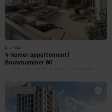
BEKIJK
Linck Oss
4-kamer appartement |
Bouwnummer 90
2
€ 970.000,- v.o.n. | 175 m
| 4 kamers | Energielabel: A++
Onder optie