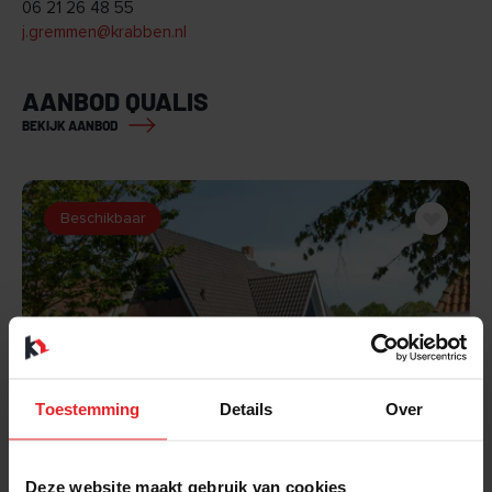
06 21 26 48 55
j.gremmen@krabben.nl
AANBOD QUALIS
BEKIJK AANBOD
Beschikbaar
Toestemming
Details
Over
BEKIJK
Deze website maakt gebruik van cookies