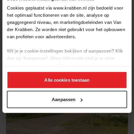
Cookies geplaatst via www.krabben.nl zijn bedoeld voor
het optimaal functioneren van de site, analyse op
Oss
Kromstraat 34
geaggregeerd niveau, en marketingdoeleinden van Van
der Krabben. Ze worden niet gebruikt voor het opbouwen
2
€ 950.000,- k.k. | 200 m
| 6 kamers | Energielabel: C
van profielen voor adverteerders.
Wil je je cookie-instellingen bekijken of aanpassen? Klik
Beschikbaar
dan op 'Aanpassen'. Meer informatie vind je in onze
privacy-
en
cookie-verklaring
.
Alle cookies toestaan
Aanpassen
BEKIJK