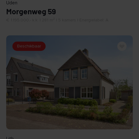
Uden
Morgenweg 59
2
€ 1.195.000,- k.k. | 281 m
| 5 kamers | Energielabel: A
Beschikbaar
BEKIJK
Lith