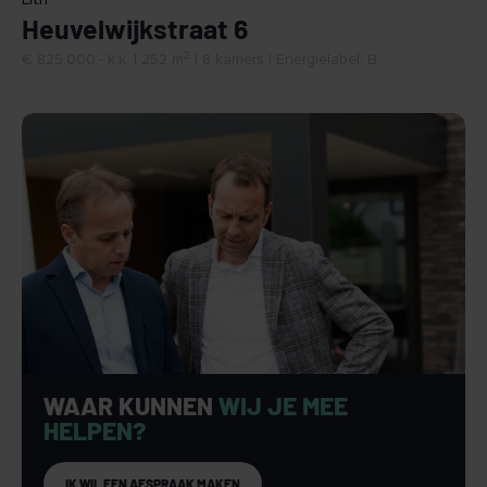
Heuvelwijkstraat 6
2
€ 825.000,- k.k. | 252 m
| 8 kamers | Energielabel: B
WAAR KUNNEN
WIJ JE MEE
HELPEN?
IK WIL EEN AFSPRAAK MAKEN