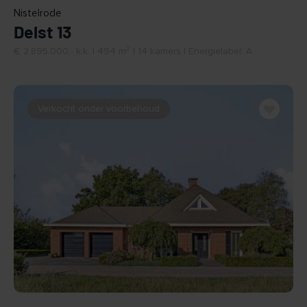
Nistelrode
Delst 13
2
€ 2.895.000,- k.k. | 494 m
| 14 kamers | Energielabel: A
Verkocht onder voorbehoud
BEKIJK