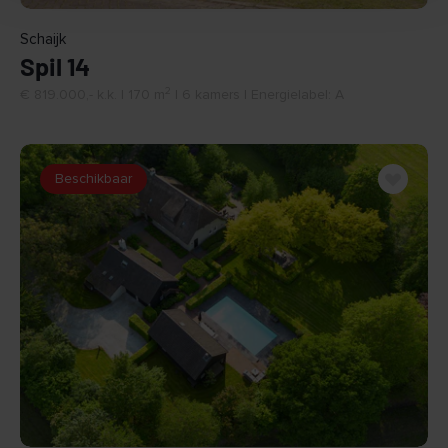
Schaijk
Spil 14
2
€ 819.000,- k.k. | 170 m
| 6 kamers | Energielabel: A
Beschikbaar
BEKIJK