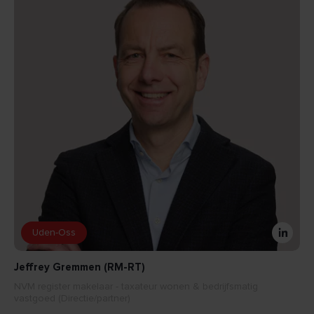
Uden-Oss
Jeffrey Gremmen (RM-RT)
NVM register makelaar - taxateur wonen & bedrijfsmatig
vastgoed (Directie/partner)