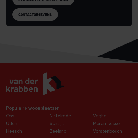
CONTACTGEGEVENS
Populaire woonplaatsen
Oss
Nistelrode
Veghel
Uden
Schaijk
Maren-kessel
Heesch
Zeeland
Vorstenbosch