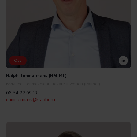
Oss
Ralph Timmermans (RM-RT)
NVM register makelaar - taxateur wonen (Partner)
06 54 22 09 13
r.timmermans@krabben.nl