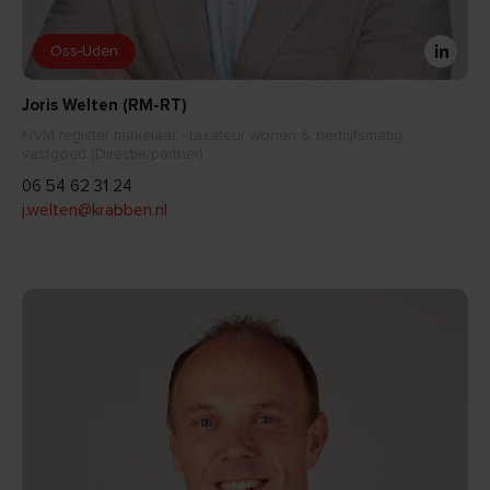
Oss-Uden
Joris Welten (RM-RT)
NVM register makelaar - taxateur wonen & bedrijfsmatig
vastgoed (Directie/partner)
06 54 62 31 24
j.welten@krabben.nl