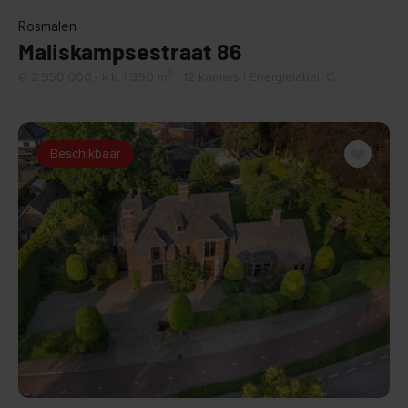
Rosmalen
Maliskampsestraat 86
2
€ 2.950.000,- k.k. | 390 m
| 12 kamers | Energielabel: C
Beschikbaar
BEKIJK