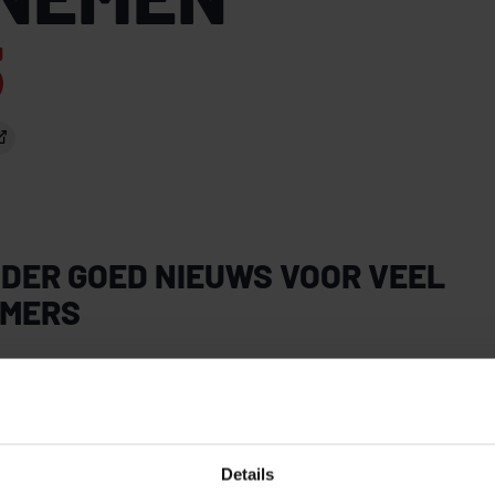
3
NDER GOED NIEUWS VOOR VEEL
MERS
 als je directeur-grootaandeelhouder bent als wanne
t. Er zijn ook enkele positieve veranderingen, maar 
delen.
Details
NNOOTSCHAPSBELASTING