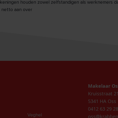
keningen houden zowel zelfstandigen als werknemers daa
netto aan over
Makelaar Os
Kruisstraat 2
5341 HA Oss
0412 63 29 2
Veghel
oss@krabben