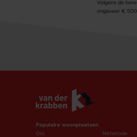
Volgens de bere
ongeveer € 500 
Populaire woonplaatsen
Oss
Nistelrode