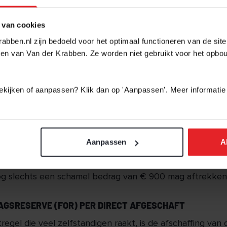
bedrijven die vennootschapsbelasting betalen, gaan er vol
 van cookies
t komt door twee veranderingen. Allereerst gaat de
abben.nl zijn bedoeld voor het optimaal functioneren van de sit
asting in de eerste schijf van 15% naar 19%. Daarnaast 
en van Van der Krabben. Ze worden niet gebruikt voor het opbo
n winst van € 395.000 naar een winst van € 200.000. Bo
t hoge tarief van 25,8%.
 bekijken of aanpassen? Klik dan op 'Aanpassen'. Meer informatie
 AFBOUW ZELFSTANDIGENAFTREK
r uitziet, wordt de zelfstandigenaftrek vanaf 2023 vers
aar eigenlijk € 5.950 zijn, maar dat wordt waarschijnlijk s
Aanpassen
A
: in 2022 bedraagt de zelfstandigenaftrek nog € 6.310. Ge
 bijna € 450 netto per jaar. De afbouw daalt in de komen
nog slechts een schamel bedrag van € 900 mag aftrekken
AGSRESERVE (FOR) PER DIRECT AFGESCHAFT
egel die veel zelfstandigen raakt, is de afschaffing van d