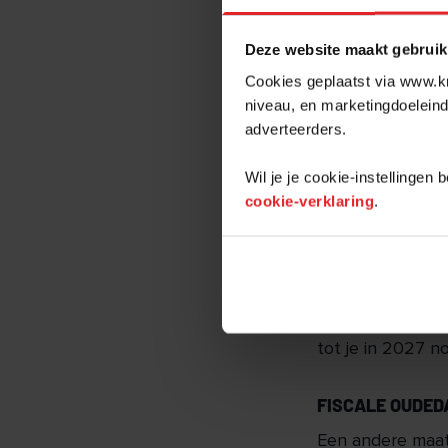
Vooral kleinere 
Deze website maakt gebruik
op achteruit. Da
Cookies geplaatst via www.kr
vennootschapsbel
niveau, en marketingdoeleind
ingekort van ee
adverteerders.
geldt in 2023 he
Wil je je cookie-instellingen
NOG SNELLERE
cookie-verklaring
.
Zo het er nu naa
Die zou volgend j
Ter vergelijking
een zelfstandige
tot je in 2027 
FISCALE OUDED
Een andere maatr