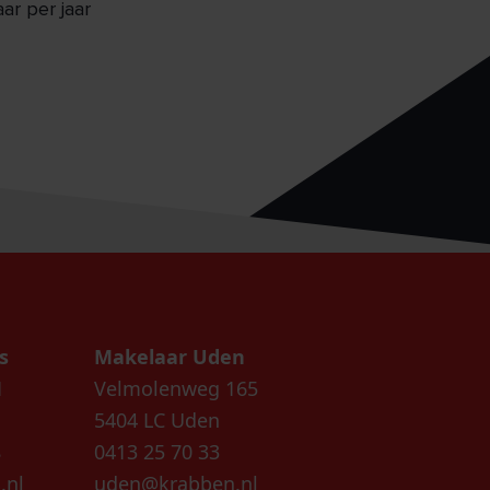
r per jaar
s
Makelaar Uden
1
Velmolenweg 165
5404 LC Uden
8
0413 25 70 33
.nl
uden@krabben.nl