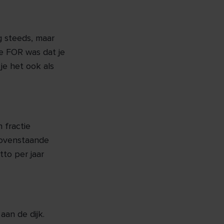
g steeds, maar
e FOR was dat je
je het ook als
 fractie
 bovenstaande
tto per jaar
an de dijk.