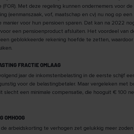
 (FOR). Met deze regeling kunnen ondernemers voor de
ing (eenmanszaak, vof, maatschap en cv) nu nog op een
jke manier voor hun pensioen sparen. Dat kan na 2022 no
rvoor een pensioenproduct afsluiten. Het voordeel van d
 een geblokkeerde rekening hoefde te zetten, waardoor 
uiken.
ASTING FRACTIE OMLAAG
volgend jaar de inkomstenbelasting in de eerste schijf een
 gunstig voor de belastingbetaler. Maar vergeleken met
it slecht een minimale compensatie, die hooguit € 100 ne
NG OMHOOG
de arbeidskorting te verhogen zet gelukkig meer zoden a