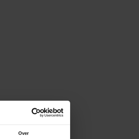
er je als zzp’er
die wegen niet
Over