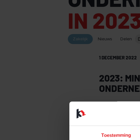
IN 202
Zakelijk
Nieuws
Delen
1 DECEMBER 2022
2023: MI
ONDERNE
Dat geldt zowel
de kost verdien
op tegen de na
Toestemming
VERHOGING VE