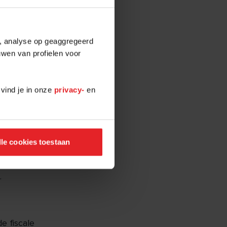
gend jaar flink
e, analyse op geaggregeerd
wordt deze schijf
uwen van profielen voor
ven die twee ton
 vind je in onze
privacy-
en
neld afgebouwd.
lechts € 5.030.
lle cookies toestaan
middeld kost dit
de jaren verder,
.
e fiscale