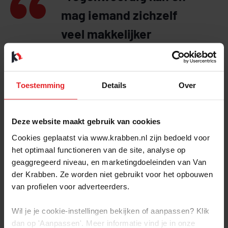
mag iemand zichzelf
veel makkelijker
makelaar noemen dan
vroeger”
Toestemming
Details
Over
DAT IS HET TOCH NOG STEEDS?
Deze website maakt gebruik van cookies
Joris: “Natuurlijk, maar tegenwoordig kan en mag iemand
Cookies geplaatst via www.krabben.nl zijn bedoeld voor
zichzelf veel makkelijker makelaar noemen dan vroeger. De
NVM is naast een ledenvereniging ook belangrijk voor
het optimaal functioneren van de site, analyse op
vertegenwoordiging van de vastgoedbranche geworden.
geaggregeerd niveau, en marketingdoeleinden van Van
Een organisatie die de belangen van makelaars behartigt.
der Krabben. Ze worden niet gebruikt voor het opbouwen
Maar ook in die rol heeft het lidmaatschap ons én onze
van profielen voor adverteerders.
klanten veel te bieden.”
Wil je je cookie-instellingen bekijken of aanpassen? Klik
OP WELKE MANIER?
dan op 'Aanpassen'. Meer informatie vind je in onze