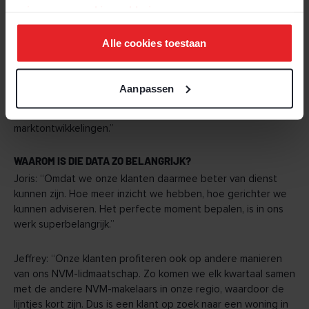
Jeffrey: “De NVM faciliteert ons met allerlei diensten, zoals
privacy-
en
cookie-verklaring
.
permanente educatie en een juridische helpdesk. Maar ze
verzorgen bijvoorbeeld ook introductiecursussen voor
Alle cookies toestaan
nieuwe medewerkers.”
Ralph: “En we halen onze data ervandaan. Wat zijn de kansen
Aanpassen
in de markt? En wat zijn de grootste uitdagingen? Elk
kwartaal ontvangen we van de NVM de cijfers van alle
marktontwikkelingen.”
WAAROM IS DIE DATA ZO BELANGRIJK?
Joris: “Omdat we onze klanten daarmee beter van dienst
kunnen zijn. Hoe meer inzicht we hebben, hoe gerichter we
kunnen adviseren. Het perfecte moment bepalen, is in ons
werk superbelangrijk.”
Jeffrey: “Onze klanten profiteren ook op andere manieren
van ons NVM-lidmaatschap. Zo komen we elk kwartaal samen
met de andere NVM-makelaars in onze regio, waardoor de
lijntjes kort zijn. Dus is een klant op zoek naar een woning in