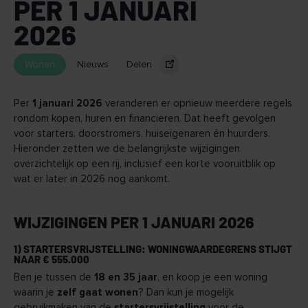
PER 1 JANUARI
2026
Wonen
Nieuws
Delen
Per
1 januari 2026
veranderen er opnieuw meerdere regels
rondom kopen, huren en financieren. Dat heeft gevolgen
voor starters, doorstromers, huiseigenaren én huurders.
Hieronder zetten we de belangrijkste wijzigingen
overzichtelijk op een rij, inclusief een korte vooruitblik op
wat er later in 2026 nog aankomt.
WIJZIGINGEN PER 1 JANUARI 2026
1) STARTERSVRIJSTELLING: WONINGWAARDEGRENS STIJGT
NAAR € 555.000
Ben je tussen de
18 en 35 jaar
, en koop je een woning
waarin je
zelf gaat wonen
? Dan kun je mogelijk
gebruikmaken van de
startersvrijstelling
voor de