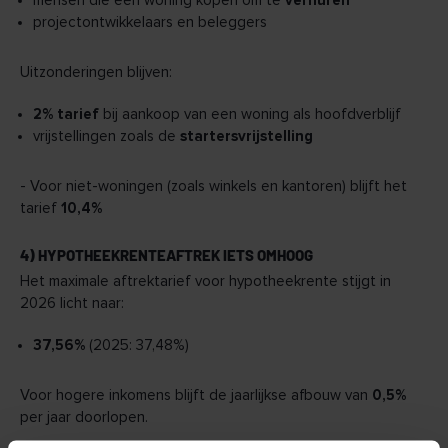
mensen die een woning kopen om te
verhuren
projectontwikkelaars en beleggers
Uitzonderingen blijven:
2% tarief
bij aankoop van een woning als hoofdverblijf
vrijstellingen zoals de
startersvrijstelling
- Voor niet-woningen (zoals winkels en kantoren) blijft het
tarief
10,4%
4) HYPOTHEEKRENTEAFTREK IETS OMHOOG
Het maximale aftrektarief voor hypotheekrente stijgt in
2026 licht naar:
37,56%
(2025: 37,48%)
Voor hogere inkomens blijft de jaarlijkse afbouw van
0,5%
per jaar doorlopen.