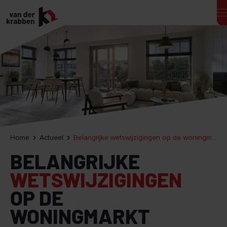
Home
Actueel
Belangrijke wetswijzigingen op de woningmarkt per 1 januari 2026
BELANGRIJKE
WETSWIJZIGINGEN
OP DE
WONINGMARKT