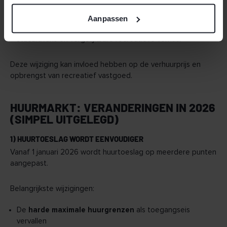
hotels en pensions
Aanpassen
vakantiehuisjes
stacaravans en vergelijkbare recreatieve verhuur
Deze wijziging kan invloed hebben op de verhuurprijs en
opbrengst van recreatief vastgoed.
HUURMARKT: VERANDERINGEN IN 2026
(SIMPEL UITGELEGD)
1) HUURTOESLAG WORDT EENVOUDIGER
Vanaf 1 januari 2026 wordt huurtoeslag op meerdere punten
aangepast.
Belangrijkste wijzigingen:
De
harde maximale huurgrenzen
als toegangseis
vervallen