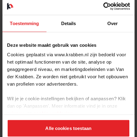
5) HILLEN-AFTREK VERDER AFGEBOUWD
Heb je
geen of een kleine hypotheek
(bijvoorbeeld bijna
afgelost)? Dan krijg je te maken met de verdere afbouw van
Toestemming
Details
Over
de Hillen-aftrek.
2026: maximaal
71,87%
Deze website maakt gebruik van cookies
2025:
76,67%
Cookies geplaatst via www.krabben.nl zijn bedoeld voor
Dit betekent dat deze groep huiseigenaren stap voor stap
het optimaal functioneren van de site, analyse op
meer eigenwoningforfait
betaalt.
geaggregeerd niveau, en marketingdoeleinden van Van
der Krabben. Ze worden niet gebruikt voor het opbouwen
6) BTW OP LOGIES OMHOOG VAN 9% NAAR 21%
van profielen voor adverteerders.
Verhuur je een woning of ruimte voor
korte verblijven
(zoals
vakantieverhuur) en lever je daarbij “hotelachtige” verhuur?
Wil je je cookie-instellingen bekijken of aanpassen? Klik
Dan verandert het btw-tarief.
dan op 'Aanpassen'. Meer informatie vind je in onze
privacy-
en
cookie-verklaring
.
Btw op logies stijgt van
9% naar 21%
Alle cookies toestaan
Dit geldt o.a. voor: