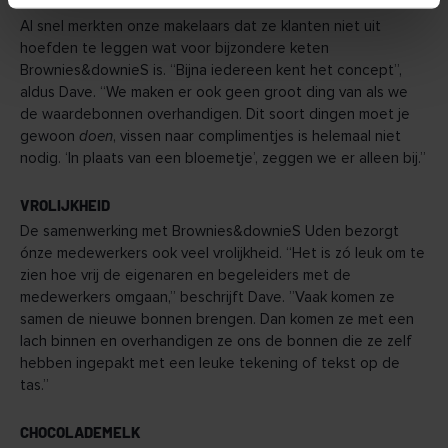
GEEN BORSTKLOPPERIJ
Al snel merkten onze makelaars dat ze klanten niet uit
hoefden te leggen wat voor bijzondere keten
Brownies&downieS is. “Bijna iedereen kent het concept”,
aldus Dave. “We maken er ook geen groot ding van als we
de waardebonnen overhandigen. Dit soort dingen moet je
gewoon
doen
, vissen naar complimentjes is helemaal niet
nodig. ‘In plaats van een bloemetje’, zeggen we er alleen bij.”
VROLIJKHEID
De samenwerking met Brownies&downieS Uden bezorgt
ónze medewerkers ook veel vrolijkheid. “Het is zó leuk om te
zien hoe vrij de eigenaren en begeleiders met de
medewerkers omgaan,” beschrijft Dave. ”Vaak komen ze
samen de nieuwe bonnen brengen. Dan komen ze met een
lach binnen en overhandigen ze ons de bonnen die ze zelf
hebben ingepakt met een leuke tekening of tekst op de
tas.”
CHOCOLADEMELK