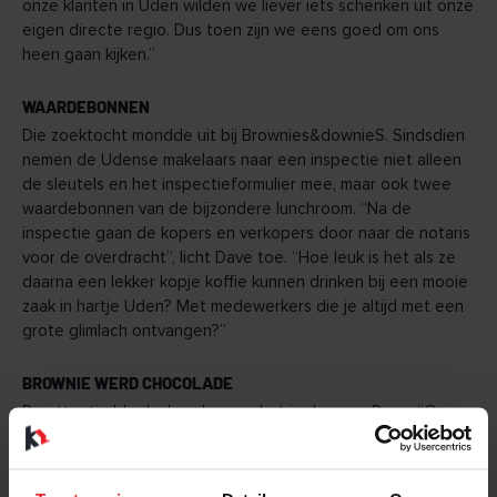
onze klanten in Uden wilden we liever iets schenken uit onze
eigen directe regio. Dus toen zijn we eens goed om ons
heen gaan kijken.”
WAARDEBONNEN
Die zoektocht mondde uit bij Brownies&downieS. Sindsdien
nemen de Udense makelaars naar een inspectie niet alleen
de sleutels en het inspectieformulier mee, maar ook twee
waardebonnen van de bijzondere lunchroom. “Na de
inspectie gaan de kopers en verkopers door naar de notaris
voor de overdracht”, licht Dave toe. “Hoe leuk is het als ze
daarna een lekker kopje koffie kunnen drinken bij een mooie
zaak in hartje Uden? Met medewerkers die je altijd met een
grote glimlach ontvangen?”
BROWNIE WERD CHOCOLADE
De attentie bleek al snel een schot in de roos. Dave: “Onze
klanten reageren allemaal enthousiast. En van
Brownies&downieS horen we dat ze de waardebonnen ook
echt komen besteden. Onlangs is het cadeau overigens iets