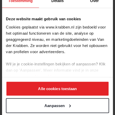
Toestemming
Details
Over
veranderd. Toen we ermee begonnen, gaven we er ook een
verse brownie bij, maar dat bleek niet zo praktisch. Daarom is
dat een reep chocolade van Tony’s Chocolonely geworden.”
Deze website maakt gebruik van cookies
Cookies geplaatst via www.krabben.nl zijn bedoeld voor
het optimaal functioneren van de site, analyse op
Onze klanten reageren
geaggregeerd niveau, en marketingdoeleinden van Van
allemaal enthousiast.
der Krabben. Ze worden niet gebruikt voor het opbouwen
van profielen voor adverteerders.
En van
Wil je je cookie-instellingen bekijken of aanpassen? Klik
Brownies&downieS
dan op 'Aanpassen'. Meer informatie vind je in onze
horen we dat ze de
privacy-
en
cookie-verklaring
.
waardebonnen ook
Alle cookies toestaan
echt komen besteden
Aanpassen