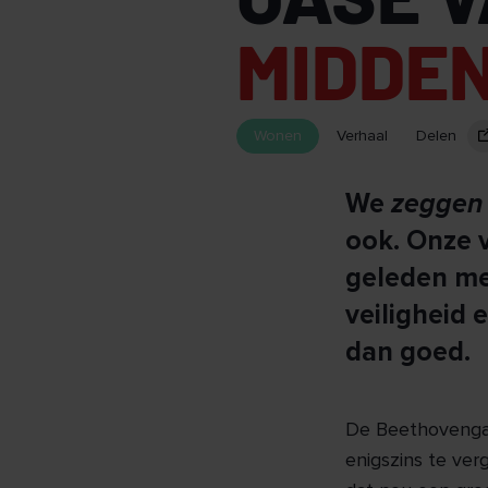
MIDDEN
Wonen
Verhaal
Delen
We
zeggen
ook. Onze 
geleden met
veiligheid
dan goed.
De Beethovengaar
enigszins te verg