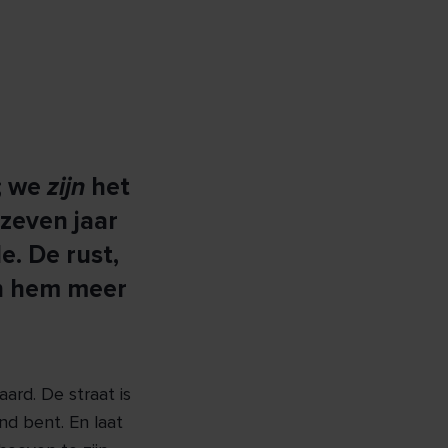
o; we
zijn
het
zeven jaar
e. De rust,
en hem meer
ard. De straat is
end bent. En laat