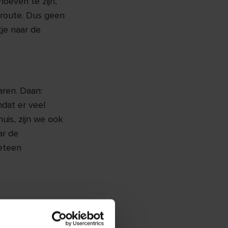
hoeven te zijn,
proute. Dus geen
je naar de
aren. Daan:
mdat er veel
uis, zijn we ook
ar de
eteen