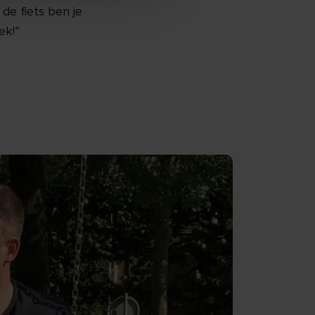
e fiets ben je
ek!”