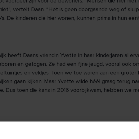
t voordeel zijn voor de bewoners. “Mensen die hier niet 
iet”, vertelt Daan. “Het is geen doorgaande weg of slui
s. De kinderen die hier wonen, kunnen prima in hun eent
ijk heeft Daans vriendin Yvette in haar kinderjaren al erv
geboren en getogen. Ze had een fijne jeugd, vooral ook o
eltuintjes en veldjes. Toen we toe waren aan een groter h
ijken gaan kijken. Maar Yvette wilde héél graag terug na
. Dus toen die kans in 2016 voorbijkwam, hebben we m
l oudere bewoners