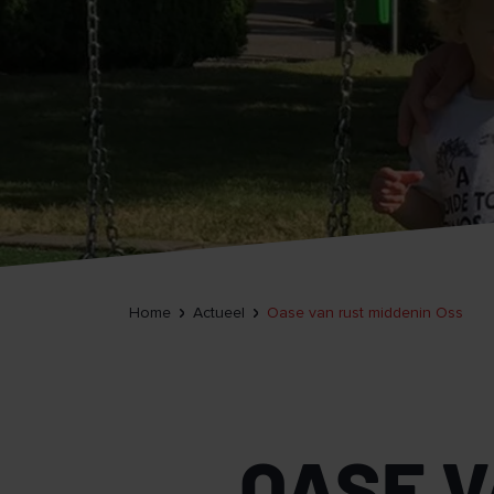
Home
Actueel
Oase van rust middenin Oss
OASE V