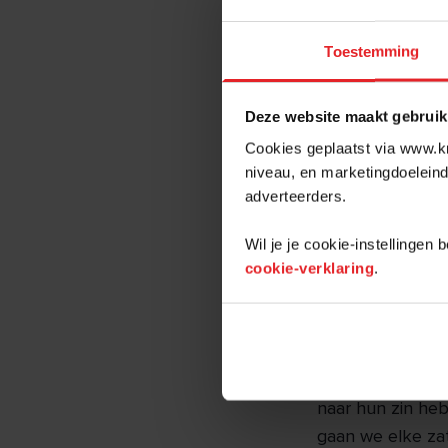
ken
vro
Toestemming
GROTE WONING
Deze website maakt gebruik
Intussen woont D
Cookies geplaatst via www.kr
ook met hun tw
niveau, en marketingdoeleind
spijt van hun keu
adverteerders.
“Iedereen maakt 
slaapkamers en r
Wil je je cookie-instellingen
cookie-verklaring
.
VOORZIENINGEN
Al die voordele
woont. Met veel
bewoners kennen
naar hun zin heb
gaan we elke za