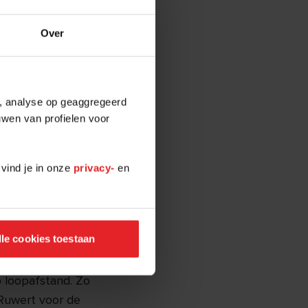
Over
atuurlijk, maar
e, analyse op geaggregeerd
e geen moment
uwen van profielen voor
s Daan.
vaak met vier
 vind je in onze
privacy-
en
ethovengaarde
lle cookies toestaan
l oudere
het hier goed
p loopafstand. Zo
Ruwert voor de