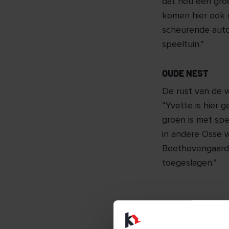
dat nou een groo
komen hier ook n
scheurende auto’
speeltuin.”
OUDE NEST
De rust van de w
“Yvette is hier 
groen is met spe
in andere Osse w
Beethovengaarde
toegeslagen.”
Vee