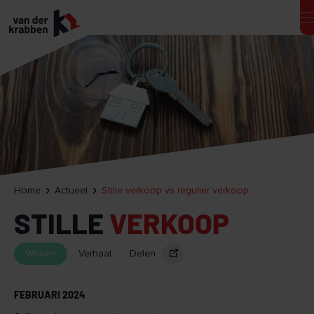
Home
Actueel
Stille verkoop vs regulier verkoop
STILLE
VERKOOP
Wonen
Verhaal
Delen
FEBRUARI 2024