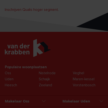
Inschrijven Qualis hoger segment.
Populaire woonplaatsen
Oss
Nistelrode
Veghel
Uden
Schaijk
Maren-kessel
Heesch
Zeeland
Vorstenbosch
Makelaar Oss
Makelaar Uden