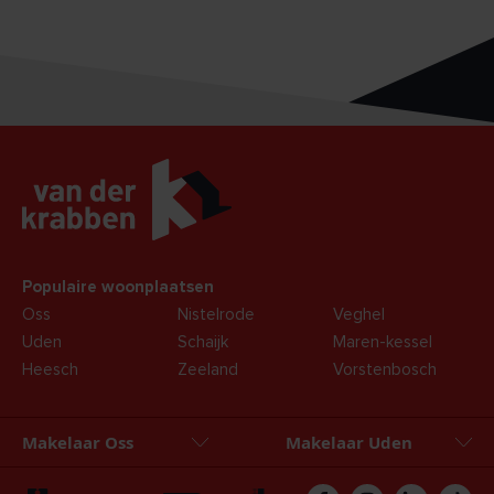
Populaire woonplaatsen
Oss
Nistelrode
Veghel
Uden
Schaijk
Maren-kessel
Heesch
Zeeland
Vorstenbosch
Makelaar Oss
Makelaar Uden