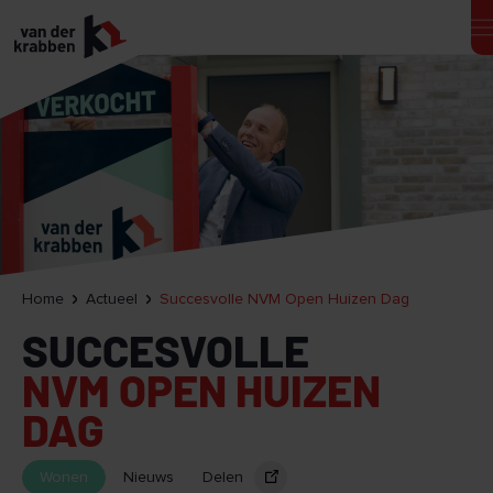
Home
Actueel
Succesvolle NVM Open Huizen Dag
SUCCESVOLLE
NVM OPEN HUIZEN
DAG
Wonen
Nieuws
Delen