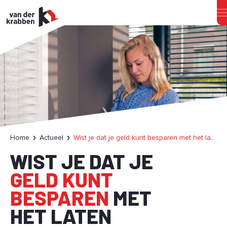
Home
Actueel
Wist je dat je geld kunt besparen met het laten taxeren van jouw woning?
WIST JE DAT JE
GELD KUNT
BESPAREN
MET
HET LATEN