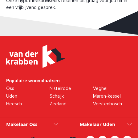
Onze hypotheekadviseurs rekenen dit graag voor jou uit in
een vrijblijvend gesprek.
Populaire woonplaatsen
Oss
Nistelrode
Veghel
Uden
Schaijk
Maren-kessel
Heesch
Zeeland
Vorstenbosch
Makelaar Oss
Makelaar Uden