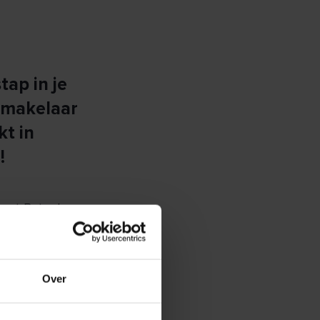
tap in je
s makelaar
t in
!
e wat Batenburg
ennen, kunnen
Over
zoek je een