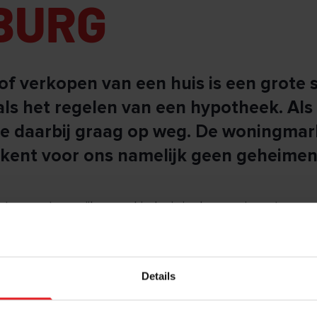
BURG
f verkopen van een huis is een grote s
als het regelen van een hypotheek. Al
je daarbij graag op weg. De woningmark
kent voor ons namelijk geen geheimen
ntoor met een rijke geschiedenis in deze regio weten w
 maakt.
in Batenburg is actief. Omdat we het dorp heel goed k
Details
lpen bij het kopen, verkopen of taxeren van je huis. En 
eek? Ook dan staan we voor je klaar.