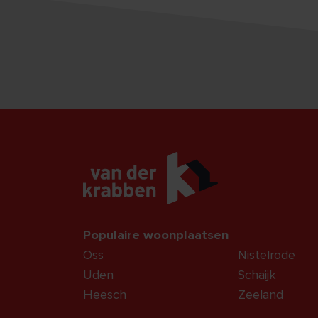
Populaire woonplaatsen
Oss
Nistelrode
Uden
Schaijk
Heesch
Zeeland