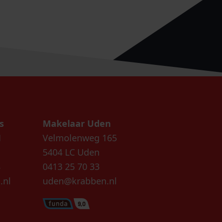
s
Makelaar Uden
1
Velmolenweg 165
5404 LC Uden
8
0413 25 70 33
.nl
uden@krabben.nl
9,0