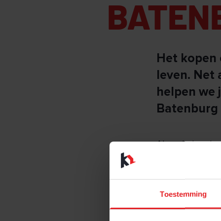
BATEN
Het kopen o
leven. Net 
helpen we 
Batenburg 
Als makelaarska
zo aantrekkelijk
De woningmarkt 
Toestemming
we je perfect he
passende hypoth