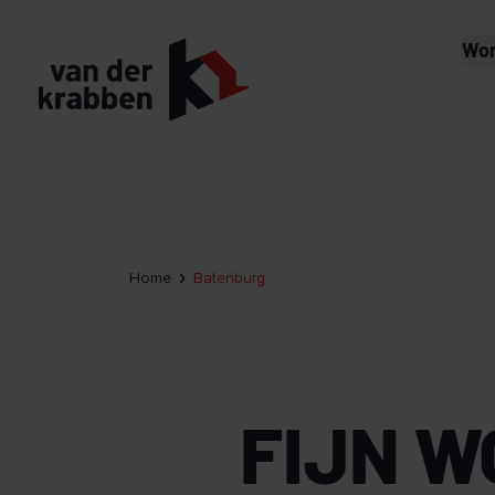
Wo
Home
Batenburg
FIJN W