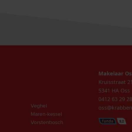
Makelaar Os
Kruisstraat 2
5341 HA Oss
0412 63 29 2
Veghel
oss@krabben
Maren-kessel
9,2
Vorstenbosch