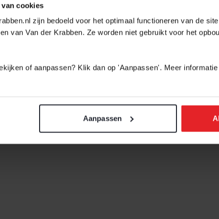
 van cookies
het fijn wonen. Daar halen we samen graag het maximale u
abben.nl zijn bedoeld voor het optimaal functioneren van de sit
en van Van der Krabben. Ze worden niet gebruikt voor het opbo
 bekijken of aanpassen? Klik dan op 'Aanpassen'. Meer informatie
Aanpassen
A
Ravenstein
3,2 km