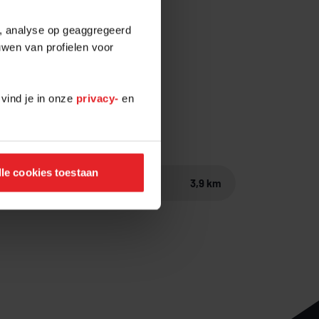
it!
e, analyse op geaggregeerd
uwen van profielen voor
 vind je in onze
privacy-
en
lle cookies toestaan
Huisseling
3,9 km