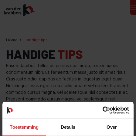
Home
Handige tips
HANDIGE
TIPS
Fusce dapibus, tellus ac cursus commodo, tortor mauris
condimentum nibh, ut fermentum massa justo sit amet risus.
Cras justo odio, dapibus ac facilisis in, egestas eget quam.
Nullam quis risus eget urna mollis ornare vel eu leo. Praesent
commodo cursus magna, vel scelerisque nisl consectetur et.
Praesent commodo cursus magna, vel scelerisque nisl
consectetur et. Nulla vitae elit libero, a pharetra augue.
Praesent commodo cursus magna, vel scelerisque nisl
consectetur et.
Toestemming
Details
Over
Sed posuere consectetur est at lobortis. Maecenas