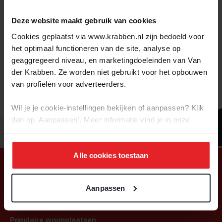
faucibus mollis interdum. Cras justo odio, dapibus ac facilisis
in, egestas eget quam. Duis mollis, est non commodo luctus,
Deze website maakt gebruik van cookies
nisi erat porttitor ligula, eget lacinia odio sem nec elit.
Cookies geplaatst via www.krabben.nl zijn bedoeld voor
Aenean lacinia bibendum nulla sed consectetur.
het optimaal functioneren van de site, analyse op
geaggregeerd niveau, en marketingdoeleinden van Van
Nullam id dolor id nibh ultricies vehicula ut id elit. Donec sed
odio dui. Donec ullamcorper nulla non metus auctor fringilla.
der Krabben. Ze worden niet gebruikt voor het opbouwen
Aenean eu leo quam. Pellentesque ornare sem lacinia quam
van profielen voor adverteerders.
venenatis vestibulum.
Wil je je cookie-instellingen bekijken of aanpassen? Klik
dan op 'Aanpassen'. Meer informatie vind je in onze
privacy-
en
cookie-verklaring
.
Alle cookies toestaan
Aanpassen
Populaire woonplaatsen