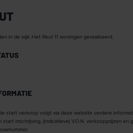
EUT
n in de wijk Het Reut 11 woningen gerealiseerd.
TATUS
NFORMATIE
de start verkoop volgt via deze website verdere informati
 start inschrijving, (indicatieve) V.O.N. verkoopprijzen en 
bouwnummer.