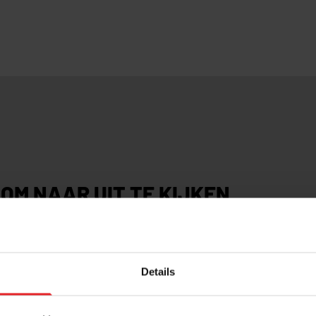
OM NAAR UIT TE KIJKEN
t project? Of wil je als eerste op de hoogte blijven va
onderstaand formulier in en we houden je op de hoogte!
Details