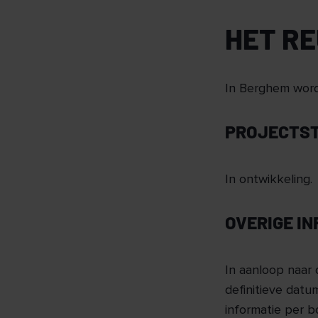
HET R
In Berghem worde
PROJECTS
In ontwikkeling.
OVERIGE I
In aanloop naar 
definitieve datum
informatie per 