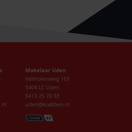
s
Makelaar Uden
1
Velmolenweg 165
5404 LC Uden
8
0413 25 70 33
.nl
uden@krabben.nl
9,0