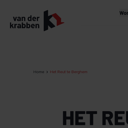
Wo
Home
Het Reut te Berghem
HET R