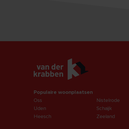
Populaire woonplaatsen
Oss
Nistelrode
Uden
Schaijk
Heesch
Zeeland