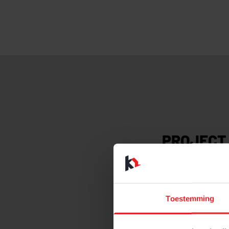
PROJECT 
Benieuwd naar di
projecten? Vul 
Toestemming