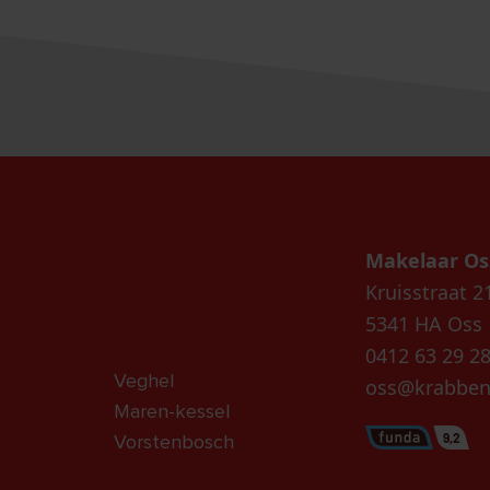
Makelaar Os
Kruisstraat 2
5341 HA Oss
0412 63 29 2
Veghel
oss@krabben
Maren-kessel
9,2
Vorstenbosch