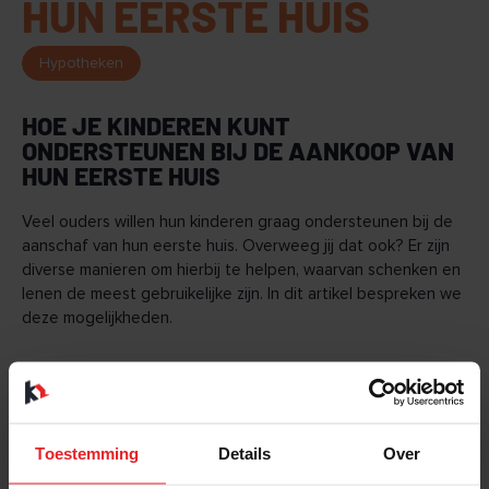
HUN EERSTE HUIS
Hypotheken
HOE JE KINDEREN KUNT
ONDERSTEUNEN BIJ DE AANKOOP VAN
HUN EERSTE HUIS
Veel ouders willen hun kinderen graag ondersteunen bij de
aanschaf van hun eerste huis. Overweeg jij dat ook? Er zijn
diverse manieren om hierbij te helpen, waarvan schenken en
lenen de meest gebruikelijke zijn. In dit artikel bespreken we
deze mogelijkheden.
Een populaire methode om te helpen bij de aankoop van
een eerste huis is het schenken van geld. Hoewel de
'jubelton' niet meer bestaat, kun je nog steeds eenmalig een
bedrag van bijna € 32.000 belastingvrij schenken aan
Toestemming
Details
Over
kinderen tussen de 18 en 40 jaar. Dit geeft ze een