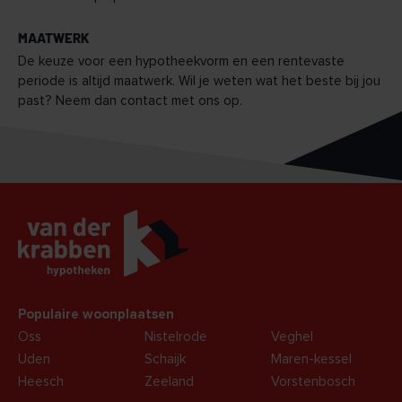
MAATWERK
De keuze voor een hypotheekvorm en een rentevaste
periode is altijd maatwerk. Wil je weten wat het beste bij jou
past? Neem dan contact met ons op.
Populaire woonplaatsen
Oss
Nistelrode
Veghel
Uden
Schaijk
Maren-kessel
Heesch
Zeeland
Vorstenbosch