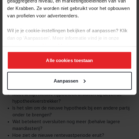
geaggregeerd niveau, en marketingdoeleinden van Van
voorwaarden
der Krabben. Ze worden niet gebruikt voor het opbouwen
van profielen voor adverteerders.
Wil je je cookie-instellingen bekijken of aanpassen? Klik
Goed om te weten:
vaak verwerken we de boeterente in je
dan op 'Aanpassen'. Meer informatie vind je in onze
nieuwe maandlasten. Je betaalt de boeterente dus in
privacy-
en
cookie-verklaring
.
maandelijkse termijnen automatisch terug.
Alle cookies toestaan
DIT GAAN WE SAMEN BESPREKEN
Aanpassen
Vragen die belangrijk zijn bij het oversluiten:
Moet ik mijn nieuwe hypotheek afsluiten bij dezelfde
hypotheekverstrekker?
Is het slim om de nieuwe hypotheek bij een andere partij
onder te brengen?
Wat betekent oversluiten nog meer (behalve lagere
maandlasten)?
Hoe ziet de nieuwe rentevastperiode eruit?