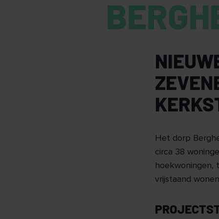
BERGH
NIEUW
ZEVEN
KERKS
Het dorp Berghe
circa 38 woninge
hoekwoningen, t
vrijstaand wonen
PROJECTS