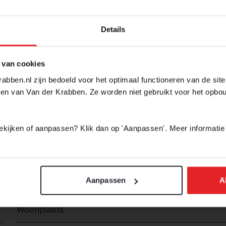
Details
OM NAAR UIT TE KIJKEN
 van cookies
t project? Of wil je als eerste op de hoogte blijven va
onderstaand formulier in en we houden je op de hoogte!
abben.nl zijn bedoeld voor het optimaal functioneren van de sit
en van Van der Krabben. Ze worden niet gebruikt voor het opbo
 bekijken of aanpassen? Klik dan op 'Aanpassen'. Meer informatie
Aanpassen
A