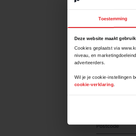
PROJECT 
Toestemming
Deze website maakt gebruik
Benieuwd naar di
projecten? Vul 
Cookies geplaatst via www.kr
niveau, en marketingdoeleind
adverteerders.
Wil je je cookie-instellingen
cookie-verklaring
.