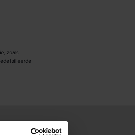
e, zoals
gedetailleerde