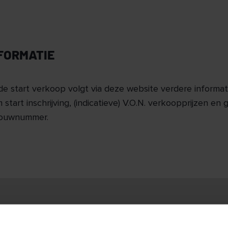
NFORMATIE
de start verkoop volgt via deze website verdere informati
 start inschrijving, (indicatieve) V.O.N. verkoopprijzen en 
bouwnummer.