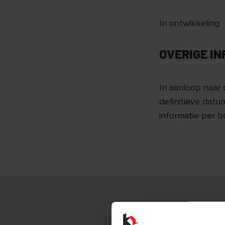
In ontwikkeling
OVERIGE I
In aanloop naar 
definitieve datum
informatie per 