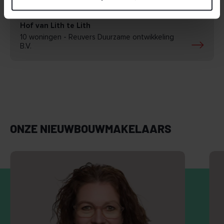
Hof van Lith te Lith
10 woningen - Reuvers Duurzame ontwikkeling
B.V.
ONZE NIEUWBOUWMAKELAARS