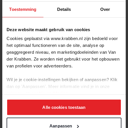
Toestemming
Details
Over
De Erven te Heesch
167 woningen - Van Wanrooij bouw en
ontwikkeling
Deze website maakt gebruik van cookies
Cookies geplaatst via www.krabben.nl zijn bedoeld voor
het optimaal functioneren van de site, analyse op
geaggregeerd niveau, en marketingdoeleinden van Van
Verkocht
der Krabben. Ze worden niet gebruikt voor het opbouwen
van profielen voor adverteerders.
Wil je je cookie-instellingen bekijken of aanpassen? Klik
dan op 'Aanpassen'. Meer informatie vind je in onze
privacy-
en
cookie-verklaring
.
Alle cookies toestaan
Aanpassen
BEKIJK