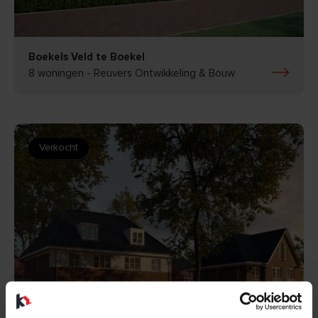
BEKIJK
Boekels Veld te Boekel
8 woningen - Reuvers Ontwikkeling & Bouw
Verkocht
BEKIJK