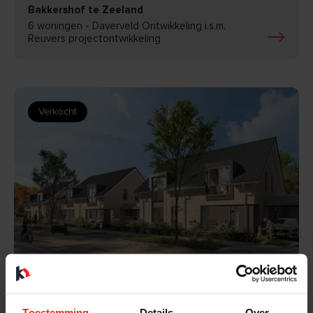
Bakkershof te Zeeland
6 woningen - Daverveld Ontwikkeling i.s.m.
Reuvers projectontwikkeling
Verkocht
BEKIJK
Toestemming
Details
Over