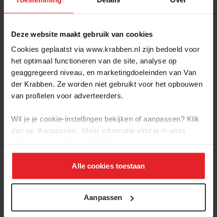
Berghse Weide te Berghem
42 grondgebonden koopwoningen met een
divers aanbod.
Deze website maakt gebruik van cookies
Cookies geplaatst via www.krabben.nl zijn bedoeld voor
het optimaal functioneren van de site, analyse op
geaggregeerd niveau, en marketingdoeleinden van Van
Verkocht
der Krabben. Ze worden niet gebruikt voor het opbouwen
van profielen voor adverteerders.
Wil je je cookie-instellingen bekijken of aanpassen? Klik
dan op 'Aanpassen'. Meer informatie vind je in onze
privacy-
en
cookie-verklaring
.
Alle cookies toestaan
BEKIJK
Aanpassen