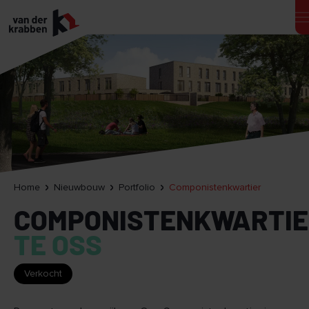
Home
Nieuwbouw
Portfolio
Componistenkwartier
COMPONISTENKWARTI
TE OSS
Verkocht