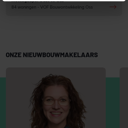
Mettegeupel Oost te Oss
84 woningen - VOF Bouwontwikkeling Oss
ONZE NIEUWBOUWMAKELAARS