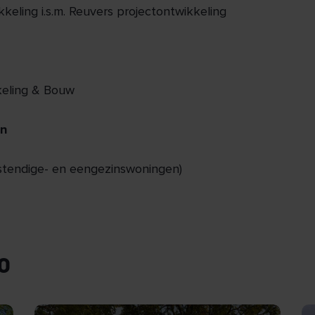
keling i.s.m. Reuvers projectontwikkeling
keling & Bouw
en
stendige- en eengezinswoningen)
O