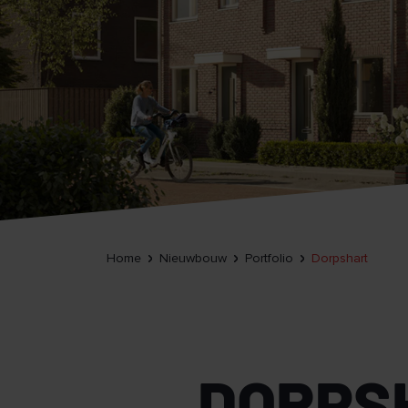
Home
Nieuwbouw
Portfolio
Dorpshart
DORPS