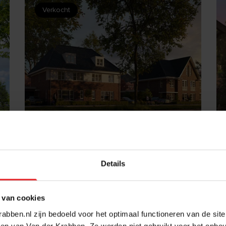
Verkocht
BEKIJK
De Erven te Heesch
167 woningen - Van Wanrooij
Details
bouw en ontwikkeling
 van cookies
abben.nl zijn bedoeld voor het optimaal functioneren van de sit
en van Van der Krabben. Ze worden niet gebruikt voor het opbo