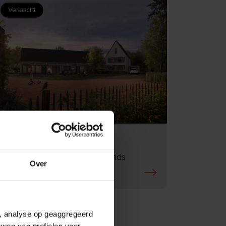
Verkocht
BEKIJK
Ruitererf te Uden
11 woningen - BPD | Bouwfonds
Over
Gebiedsontwikkeling
e, analyse op geaggregeerd
uwen van profielen voor