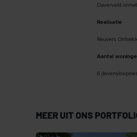
Daverveld ontwik
Realisatie
Reuvers Ontwik
Aantal woning
6 (levensloopbe
MEER UIT ONS PORTFOLI