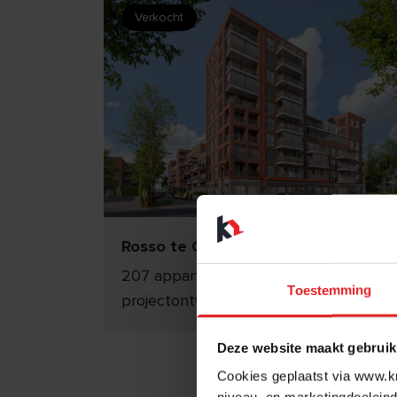
Verkocht
BEKIJK
Rosso te Oss
207 appartementen - AKM
Toestemming
projectontwikkeling
Deze website maakt gebruik
Cookies geplaatst via www.kr
niveau, en marketingdoeleind