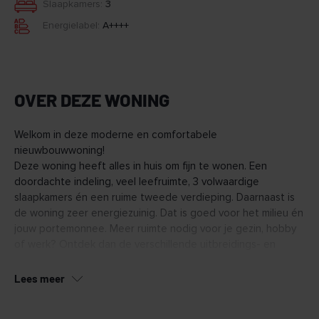
Slaapkamers:
3
Energielabel:
A++++
OVER DEZE WONING
Welkom in deze moderne en comfortabele
nieuwbouwwoning!
Deze woning heeft alles in huis om fijn te wonen. Een
doordachte indeling, veel leefruimte, 3 volwaardige
slaapkamers én een ruime tweede verdieping. Daarnaast is
de woning zeer energiezuinig. Dat is goed voor het milieu én
jouw portemonnee. Meer ruimte nodig voor je gezin, hobby
of werk? Ontdek dan de verschillende uitbreidings- en
indelingsmogelijkheden om van dit huis jouw thuis te maken.
Lees meer
Pluspunten