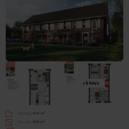
+ 5 foto's
2
Woning:
104 m
2
Perceel:
104 m