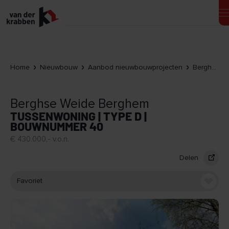
Home
Nieuwbouw
Aanbod nieuwbouwprojecten
Berghse Weide Berghem
Berghse Weide Berghem
TUSSENWONING | TYPE D |
BOUWNUMMER 40
€ 430.000,- v.o.n.
Delen
Favoriet