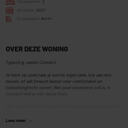
Slaapkamers:
2
Bouwjaar:
2027
Energielabel:
A++++
OVER DEZE WONING
Typisch jij, samen Connect
Je bent op zoek naar je eerste eigen plek, toe aan iets
nieuws, of wilt bewust kiezen voor comfortabel en
toekomstgericht wonen. Wat jouw woonwens ook is, in
Connect vind je een nieuw thuis.
Hier, aan de rand van Uden, ontstaat een nieuwe buurt met
128 duurzame woningen. Van appartementen tot ruime
penthouses en een aantal grondgebonden woningen.
Lees meer
Connect wordt een buurt waar het voelt alsof je elkaar al