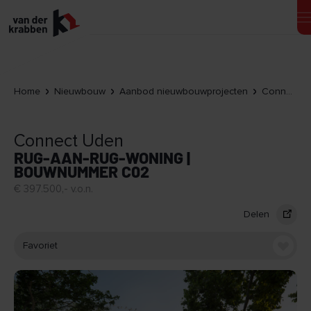
Home
Nieuwbouw
Aanbod nieuwbouwprojecten
Connect Uden
Connect Uden
RUG-AAN-RUG-WONING |
BOUWNUMMER C02
€ 397.500,- v.o.n.
Delen
Favoriet