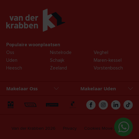
Populaire woonplaatsen
Oss
Nistelrode
Veghel
Uden
Schaijk
Maren-kessel
Heesch
Zeeland
Vorstenbosch
Makelaar Oss
Makelaar Uden
Oss
Uden
Zakelijk
Hypotheken
Van der Krabben 2026
Privacy
Cookies
Move login