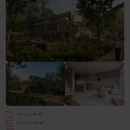
2
Woning:
81 m
2
Perceel:
44 m