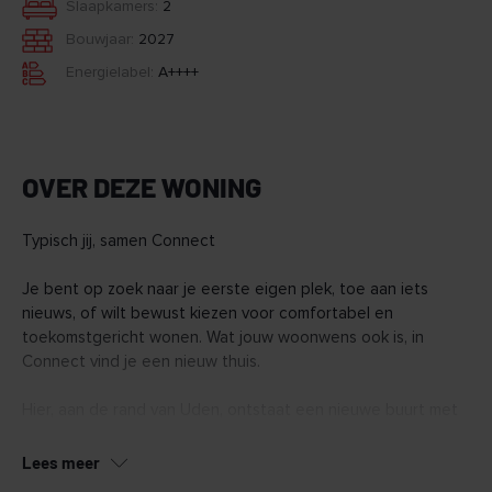
Slaapkamers:
2
Bouwjaar:
2027
Energielabel:
A++++
OVER DEZE WONING
Typisch jij, samen Connect
Je bent op zoek naar je eerste eigen plek, toe aan iets
nieuws, of wilt bewust kiezen voor comfortabel en
toekomstgericht wonen. Wat jouw woonwens ook is, in
Connect vind je een nieuw thuis.
Hier, aan de rand van Uden, ontstaat een nieuwe buurt met
128 duurzame woningen. Van appartementen tot ruime
penthouses en een aantal grondgebonden woningen.
Lees meer
Connect wordt een buurt waar het voelt alsof je elkaar al