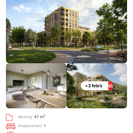
+ 2 foto's
2
Woning:
47 m
Slaapkamers:
1