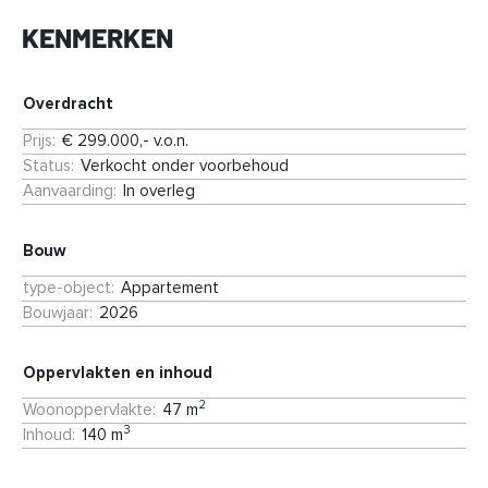
KENMERKEN
In Connect vind je woningen in verschillende typen en
prijsklassen. Compact en praktisch of juist royaal en licht.
Voor één persoon, twee of meer. Of je nu voor het eerst op
jezelf gaat wonen of juist een volgende stap zet: in Connect
Overdracht
vind je de ruimte om je leven in te richten op jouw manier.
Prijs
:
€ 299.000,- v.o.n.
Status
:
Verkocht onder voorbehoud
De Kazerne: 87 koopappartementen, van circa 47 tot circa
Aanvaarding
:
In overleg
157m²
Het Lokaal: 29 sociale huurappartementen
De Plaats: 12 rug-aan-rug koopwoningen met drie lagen
Bouw
type-object
:
Appartement
De gebouwen zijn ontworpen met oog voor comfort en
Bouwjaar
:
2026
kwaliteit, en sluiten aan bij de omgeving én bij het leven van
vandaag.
Oppervlakten en inhoud
2
Woonoppervlakte
:
47 m
3
Inhoud
:
140 m