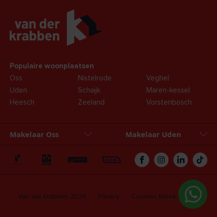
Populaire woonplaatsen
Oss
Nistelrode
Veghel
Uden
Schaijk
Maren-kessel
Heesch
Zeeland
Vorstenbosch
Makelaar Oss
Makelaar Uden
Oss
Uden
Zakelijk
Hypotheken
Van der Krabben 2026
Privacy
Cookies
Move login