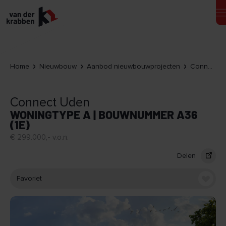
Home
Nieuwbouw
Aanbod nieuwbouwprojecten
Connect Uden
Connect Uden
WONINGTYPE A | BOUWNUMMER A36
(1E)
€ 299.000,- v.o.n.
Delen
Favoriet