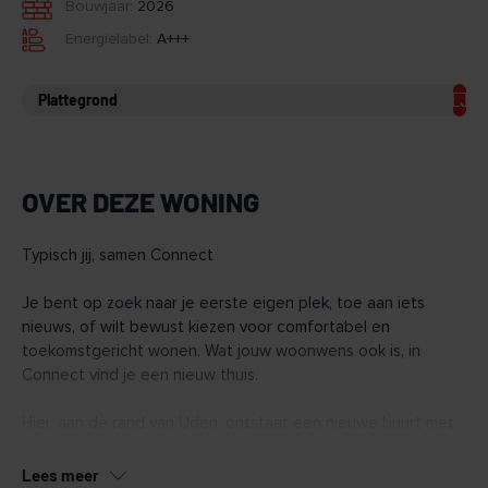
Bouwjaar:
2026
Energielabel:
A+++
Plattegrond
OVER DEZE WONING
Typisch jij, samen Connect
Je bent op zoek naar je eerste eigen plek, toe aan iets
nieuws, of wilt bewust kiezen voor comfortabel en
toekomstgericht wonen. Wat jouw woonwens ook is, in
Connect vind je een nieuw thuis.
Hier, aan de rand van Uden, ontstaat een nieuwe buurt met
128 duurzame woningen. Van appartementen tot ruime
penthouses en een aantal grondgebonden woningen.
Lees meer