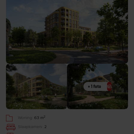
+ 1 foto
2
Woning:
63 m
Slaapkamers:
2