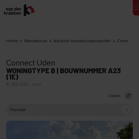
Home
Nieuwbouw
Aanbod nieuwbouwprojecten
Connect Uden
Connect Uden
WONINGTYPE B | BOUWNUMMER A23
(1E)
€ 365.000,- v.o.n.
Delen
Favoriet