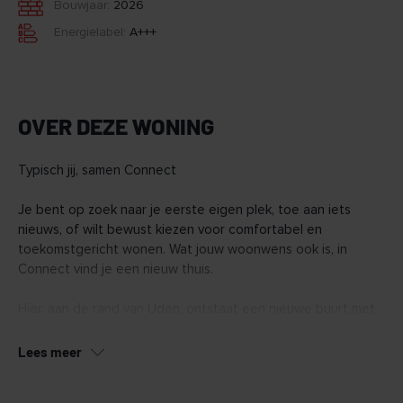
Bouwjaar:
2026
Energielabel:
A+++
OVER DEZE WONING
Typisch jij, samen Connect
Je bent op zoek naar je eerste eigen plek, toe aan iets
nieuws, of wilt bewust kiezen voor comfortabel en
toekomstgericht wonen. Wat jouw woonwens ook is, in
Connect vind je een nieuw thuis.
Hier, aan de rand van Uden, ontstaat een nieuwe buurt met
128 duurzame woningen. Van appartementen tot ruime
penthouses en een aantal grondgebonden woningen.
Lees meer
Connect wordt een buurt waar het voelt alsof je elkaar al
jaren kent, nog voor je er woont.