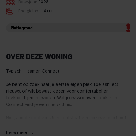
Bouwjaar:
2026
Energielabel:
A+++
Plattegrond
OVER DEZE WONING
Typisch jij, samen Connect
Je bent op zoek naar je eerste eigen plek, toe aan iets
nieuws, of wilt bewust kiezen voor comfortabel en
toekomstgericht wonen. Wat jouw woonwens ook is, in
Connect vind je een nieuw thuis.
Hier, aan de rand van Uden, ontstaat een nieuwe buurt met
128 duurzame woningen. Van appartementen tot ruime
penthouses en een aantal grondgebonden woningen.
Lees meer