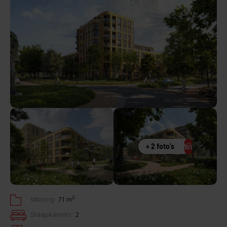
+ 2 foto's
2
Woning:
71 m
Slaapkamers:
2