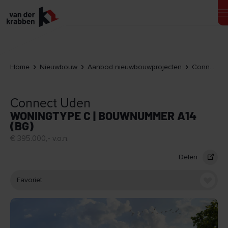
Home
Nieuwbouw
Aanbod nieuwbouwprojecten
Connect Uden
Connect Uden
WONINGTYPE C | BOUWNUMMER A14
(BG)
€ 395.000,- v.o.n.
Delen
Favoriet