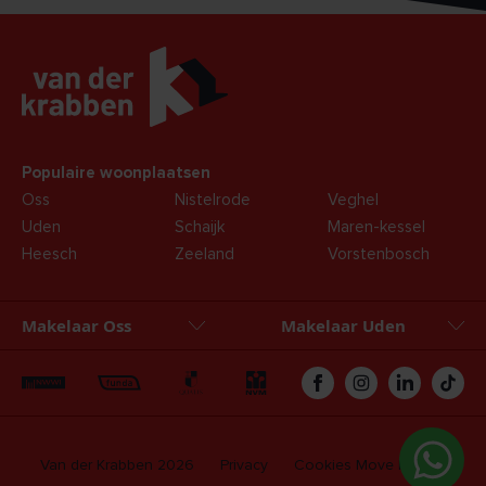
Populaire woonplaatsen
Oss
Nistelrode
Veghel
Uden
Schaijk
Maren-kessel
Heesch
Zeeland
Vorstenbosch
Makelaar Oss
Makelaar Uden
Oss
Uden
Zakelijk
Hypotheken
Van der Krabben 2026
Privacy
Cookies
Move login