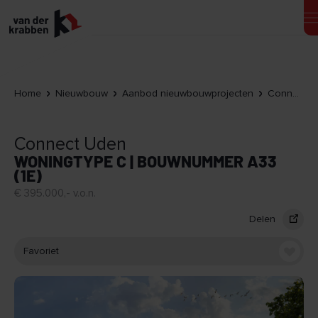
Home
Nieuwbouw
Aanbod nieuwbouwprojecten
Connect Uden
Connect Uden
WONINGTYPE C | BOUWNUMMER A33
(1E)
€ 395.000,- v.o.n.
Delen
Favoriet