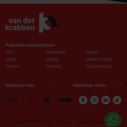
Populaire woonplaatsen
Oss
Nistelrode
Veghel
Uden
Schaijk
Maren-kessel
Heesch
Zeeland
Vorstenbosch
Makelaar Oss
Makelaar Uden
Oss
Uden
Zakelijk
Hypotheken
Van der Krabben 2026
Privacy
Cookies
Move login