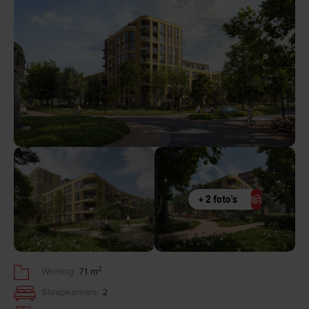
+ 2 foto's
2
Woning:
71 m
Slaapkamers:
2