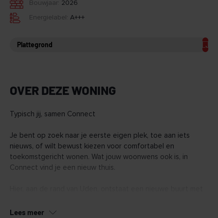
Bouwjaar:
2026
Energielabel:
A+++
Plattegrond
OVER DEZE WONING
Typisch jij, samen Connect
Je bent op zoek naar je eerste eigen plek, toe aan iets
nieuws, of wilt bewust kiezen voor comfortabel en
toekomstgericht wonen. Wat jouw woonwens ook is, in
Connect vind je een nieuw thuis.
Hier, aan de rand van Uden, ontstaat een nieuwe buurt met
128 duurzame woningen. Van appartementen tot ruime
penthouses en een aantal grondgebonden woningen.
Lees meer