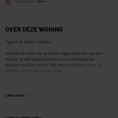
Energielabel:
A+++
OVER DEZE WONING
Typisch jij, samen Connect
Je bent op zoek naar je eerste eigen plek, toe aan iets
nieuws, of wilt bewust kiezen voor comfortabel en
toekomstgericht wonen. Wat jouw woonwens ook is, in
Connect vind je een nieuw thuis.
Hier, aan de rand van Uden, ontstaat een nieuwe buurt met
128 duurzame woningen. Van appartementen tot ruime
penthouses en een aantal grondgebonden woningen.
Lees meer
Connect wordt een buurt waar het voelt alsof je elkaar al
jaren kent, nog voor je er woont.
In Connect vind je woningen in verschillende typen en