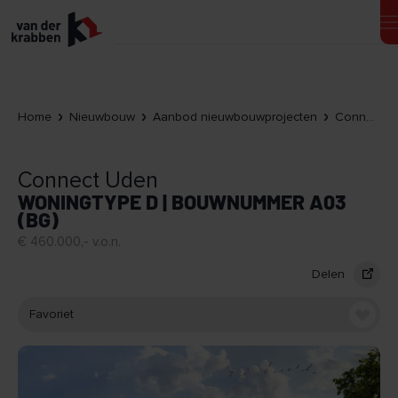
Home
Nieuwbouw
Aanbod nieuwbouwprojecten
Connect Uden
Connect Uden
WONINGTYPE D | BOUWNUMMER A03
(BG)
€ 460.000,- v.o.n.
Delen
Favoriet