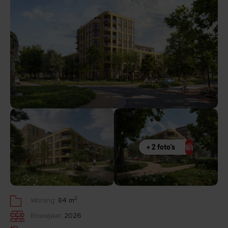
+ 2 foto's
2
Woning:
84 m
Bouwjaar:
2026