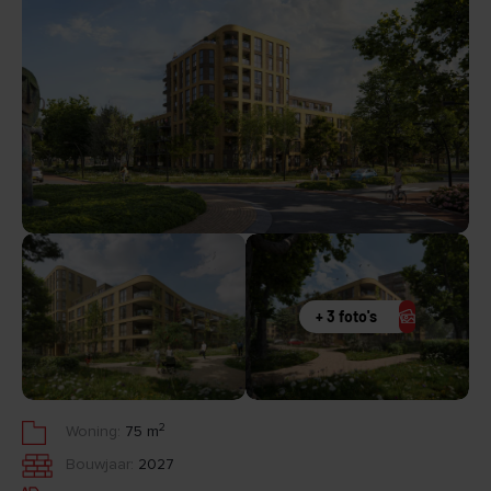
+ 3 foto's
2
Woning:
75 m
Bouwjaar:
2027