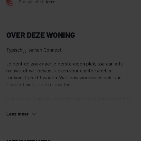
Energielabel:
A+++
OVER DEZE WONING
Typisch jij, samen Connect
Je bent op zoek naar je eerste eigen plek, toe aan iets
nieuws, of wilt bewust kiezen voor comfortabel en
toekomstgericht wonen. Wat jouw woonwens ook is, in
Connect vind je een nieuw thuis.
Hier, aan de rand van Uden, ontstaat een nieuwe buurt met
128 duurzame woningen. Van appartementen tot ruime
penthouses en een aantal grondgebonden woningen.
Lees meer
Connect wordt een buurt waar het voelt alsof je elkaar al
jaren kent, nog voor je er woont.
In Connect vind je woningen in verschillende typen en