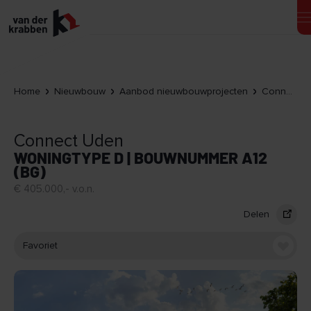
Home
Nieuwbouw
Aanbod nieuwbouwprojecten
Connect Uden
Connect Uden
WONINGTYPE D | BOUWNUMMER A12
(BG)
€ 405.000,- v.o.n.
Delen
Favoriet