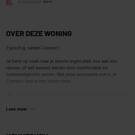
Energielabel:
A+++
OVER DEZE WONING
Typisch jij, samen Connect
Je bent op zoek naar je eerste eigen plek, toe aan iets
nieuws, of wilt bewust kiezen voor comfortabel en
toekomstgericht wonen. Wat jouw woonwens ook is, in
Connect vind je een nieuw thuis.
Hier, aan de rand van Uden, ontstaat een nieuwe buurt met
128 duurzame woningen. Van appartementen tot ruime
penthouses en een aantal grondgebonden woningen.
Lees meer
Connect wordt een buurt waar het voelt alsof je elkaar al
jaren kent, nog voor je er woont.
In Connect vind je woningen in verschillende typen en