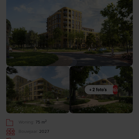
+ 2 foto's
2
Woning:
75 m
Bouwjaar:
2027