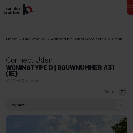
Home
Nieuwbouw
Aanbod nieuwbouwprojecten
Connect Uden
Connect Uden
WONINGTYPE D | BOUWNUMMER A31
(1E)
€ 405.000,- v.o.n.
Delen
Favoriet