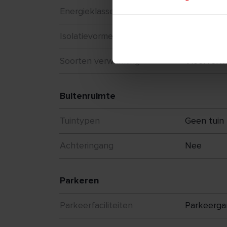
Energieklasse
A+++
Isolatievormen
Volledig g
Soorten verwarming
Vloerverw
Buitenruimte
Tuintypen
Geen tuin
Achteringang
Nee
Parkeren
Parkeerfaciliteiten
Parkeerga