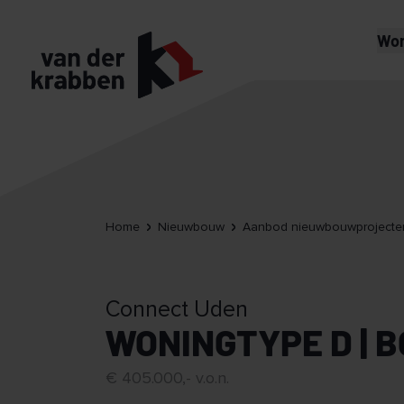
Wo
Home
Nieuwbouw
Aanbod nieuwbouwprojecte
Connect Uden
WONINGTYPE D | 
€ 405.000,- v.o.n.