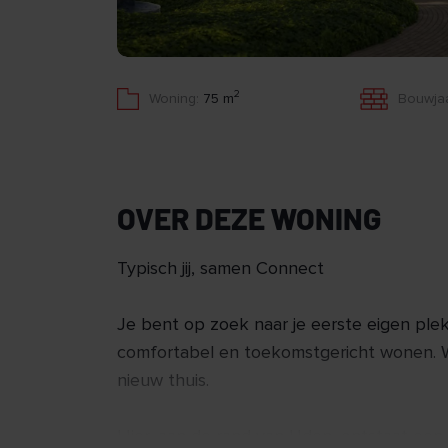
2
Woning:
75 m
Bouwjaa
OVER DEZE WONING
Typisch jij, samen Connect
Je bent op zoek naar je eerste eigen plek
comfortabel en toekomstgericht wonen. W
nieuw thuis.
Hier, aan de rand van Uden, ontstaat ee