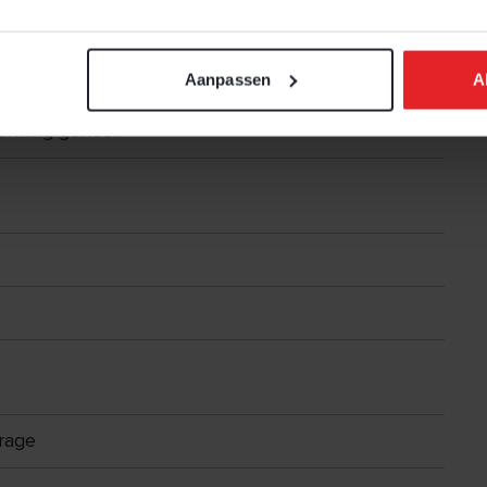
eisoleerd
Aanpassen
A
arming geheel
rage