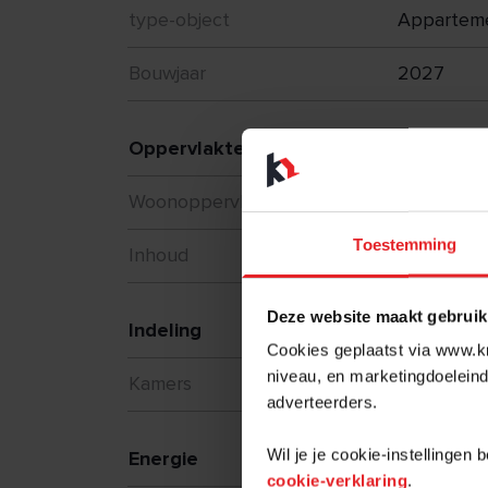
type-object
Appartem
Bouwjaar
2027
Oppervlakten en inhoud
2
Woonoppervlakte
75 m
Toestemming
3
Inhoud
225 m
Deze website maakt gebruik
Indeling
Cookies geplaatst via www.kr
niveau, en marketingdoeleind
Kamers
1
adverteerders.
Wil je je cookie-instellingen
Energie
cookie-verklaring
.