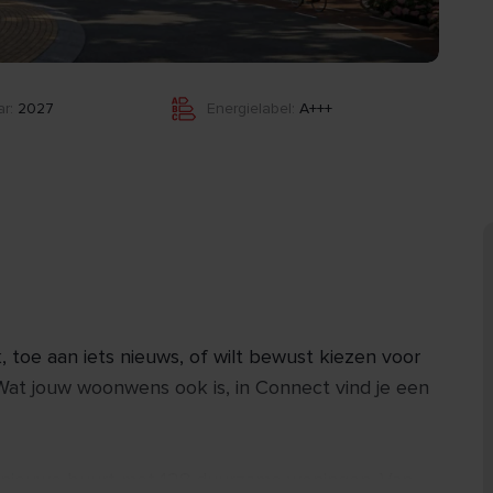
r:
2027
Energielabel:
A+++
, toe aan iets nieuws, of wilt bewust kiezen voor
at jouw woonwens ook is, in Connect vind je een
n nieuwe buurt met 128 duurzame woningen. Van