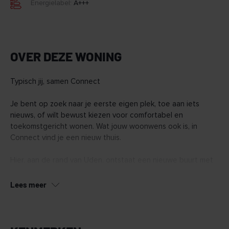
Energielabel:
A+++
OVER DEZE WONING
Typisch jij, samen Connect
Je bent op zoek naar je eerste eigen plek, toe aan iets
nieuws, of wilt bewust kiezen voor comfortabel en
toekomstgericht wonen. Wat jouw woonwens ook is, in
Connect vind je een nieuw thuis.
Hier, aan de rand van Uden, ontstaat een nieuwe buurt met
128 duurzame woningen. Van appartementen tot ruime
penthouses en een aantal grondgebonden woningen.
Lees meer
Connect wordt een buurt waar het voelt alsof je elkaar al
jaren kent, nog voor je er woont.
In Connect vind je woningen in verschillende typen en