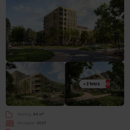
+ 2 foto's
2
Woning:
84 m
Bouwjaar:
2027