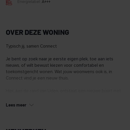
Energielabel:
A+++
OVER DEZE WONING
Typisch jij, samen Connect
Je bent op zoek naar je eerste eigen plek, toe aan iets
nieuws, of wilt bewust kiezen voor comfortabel en
toekomstgericht wonen. Wat jouw woonwens ook is, in
Connect vind je een nieuw thuis.
Hier, aan de rand van Uden, ontstaat een nieuwe buurt met
128 duurzame woningen. Van appartementen tot ruime
penthouses en een aantal grondgebonden woningen.
Lees meer
Connect wordt een buurt waar het voelt alsof je elkaar al
jaren kent, nog voor je er woont.
In Connect vind je woningen in verschillende typen en