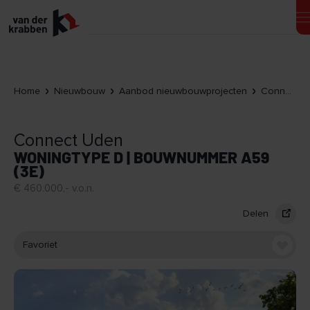
Home
Nieuwbouw
Aanbod nieuwbouwprojecten
Connect Uden
Connect Uden
WONINGTYPE D | BOUWNUMMER A59
(3E)
€ 460.000,- v.o.n.
Delen
Favoriet