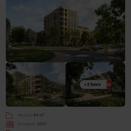
+ 2 foto's
2
Woning:
84 m
Bouwjaar:
2027