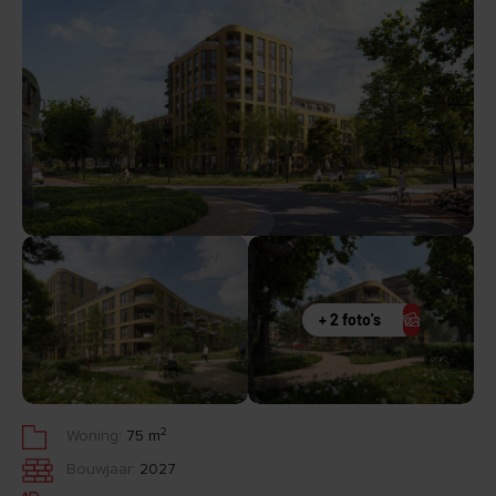
+ 2 foto's
2
Woning:
75 m
Bouwjaar:
2027