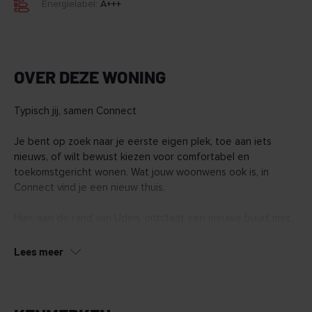
Energielabel:
A+++
OVER DEZE WONING
Typisch jij, samen Connect
Je bent op zoek naar je eerste eigen plek, toe aan iets
nieuws, of wilt bewust kiezen voor comfortabel en
toekomstgericht wonen. Wat jouw woonwens ook is, in
Connect vind je een nieuw thuis.
Hier, aan de rand van Uden, ontstaat een nieuwe buurt met
128 duurzame woningen. Van appartementen tot ruime
penthouses en een aantal grondgebonden woningen.
Lees meer
Connect wordt een buurt waar het voelt alsof je elkaar al
jaren kent, nog voor je er woont.
In Connect vind je woningen in verschillende typen en