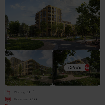
+ 2 foto's
2
Woning:
81 m
Bouwjaar:
2027