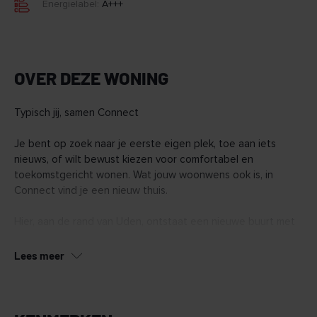
Energielabel:
A+++
OVER DEZE WONING
Typisch jij, samen Connect
Je bent op zoek naar je eerste eigen plek, toe aan iets
nieuws, of wilt bewust kiezen voor comfortabel en
toekomstgericht wonen. Wat jouw woonwens ook is, in
Connect vind je een nieuw thuis.
Hier, aan de rand van Uden, ontstaat een nieuwe buurt met
128 duurzame woningen. Van appartementen tot ruime
penthouses en een aantal grondgebonden woningen.
Lees meer
Connect wordt een buurt waar het voelt alsof je elkaar al
jaren kent, nog voor je er woont.
In Connect vind je woningen in verschillende typen en