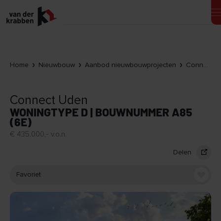
Home
Nieuwbouw
Aanbod nieuwbouwprojecten
Connect Uden
Connect Uden
WONINGTYPE D | BOUWNUMMER A85
(6E)
€ 435.000,- v.o.n.
Delen
Favoriet