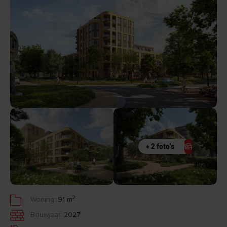
+ 2 foto's
2
Woning:
91 m
Bouwjaar:
2027