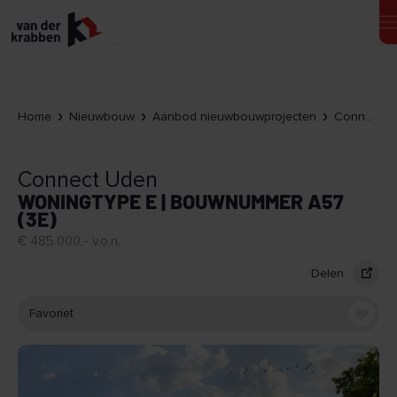
Home
Nieuwbouw
Aanbod nieuwbouwprojecten
Connect Uden
Connect Uden
WONINGTYPE E | BOUWNUMMER A57
(3E)
€ 485.000,- v.o.n.
Delen
Favoriet