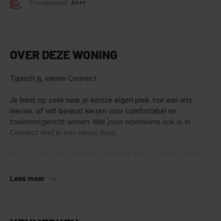
Energielabel:
A+++
OVER DEZE WONING
Typisch jij, samen Connect
Je bent op zoek naar je eerste eigen plek, toe aan iets
nieuws, of wilt bewust kiezen voor comfortabel en
toekomstgericht wonen. Wat jouw woonwens ook is, in
Connect vind je een nieuw thuis.
Hier, aan de rand van Uden, ontstaat een nieuwe buurt met
128 duurzame woningen. Van appartementen tot ruime
penthouses en een aantal grondgebonden woningen.
Lees meer
Connect wordt een buurt waar het voelt alsof je elkaar al
jaren kent, nog voor je er woont.
In Connect vind je woningen in verschillende typen en