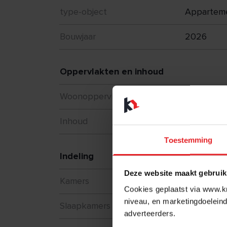
type-object
Appartem
Bouwjaar
2026
Oppervlakten en inhoud
2
Woonoppervlakte
114 m
3
Inhoud
341 m
Toestemming
Indeling
Deze website maakt gebruik
Kamers
3
Cookies geplaatst via www.kr
niveau, en marketingdoeleind
Slaapkamers
2
adverteerders.