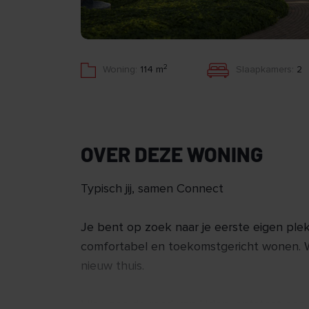
2
Woning:
114 m
Slaapkamers:
2
OVER DEZE WONING
Typisch jij, samen Connect
Je bent op zoek naar je eerste eigen plek
comfortabel en toekomstgericht wonen. W
nieuw thuis.
Hier, aan de rand van Uden, ontstaat ee