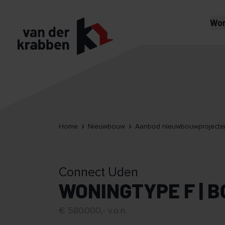
Wo
Home
Nieuwbouw
Aanbod nieuwbouwprojecte
Connect Uden
WONINGTYPE F | 
€ 580.000,- v.o.n.