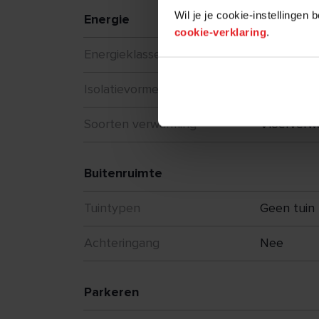
Wil je je cookie-instellingen
Energie
cookie-verklaring
.
Energieklasse
A+++
Isolatievormen
Volledig g
Soorten verwarming
Vloerverw
Buitenruimte
Tuintypen
Geen tuin
Achteringang
Nee
Parkeren