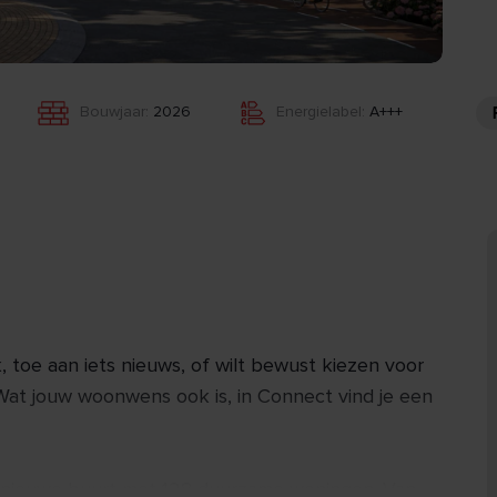
Bouwjaar:
2026
Energielabel:
A+++
, toe aan iets nieuws, of wilt bewust kiezen voor
at jouw woonwens ook is, in Connect vind je een
n nieuwe buurt met 128 duurzame woningen. Van