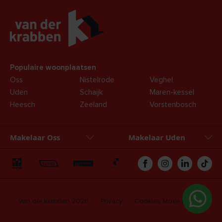
Populaire woonplaatsen
Oss
Nistelrode
Veghel
Uden
Schaijk
Maren-kessel
Heesch
Zeeland
Vorstenbosch
Makelaar Oss
Makelaar Uden
Oss
Uden
Zakelijk
Hypotheken
Van der Krabben 2026
Privacy
Cookies
Move login