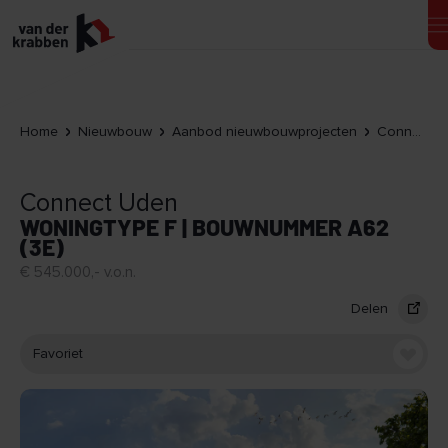
Home
Nieuwbouw
Aanbod nieuwbouwprojecten
Connect Uden
Connect Uden
WONINGTYPE F | BOUWNUMMER A62
(3E)
€ 545.000,- v.o.n.
Delen
Favoriet