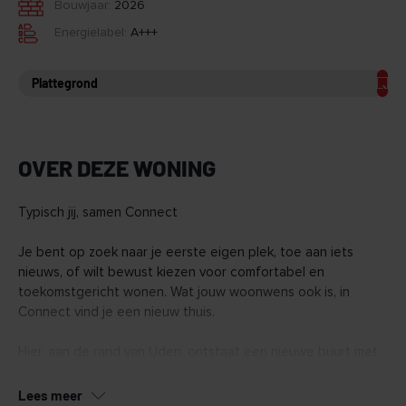
Bouwjaar:
2026
Energielabel:
A+++
Plattegrond
OVER DEZE WONING
Typisch jij, samen Connect
Je bent op zoek naar je eerste eigen plek, toe aan iets
nieuws, of wilt bewust kiezen voor comfortabel en
toekomstgericht wonen. Wat jouw woonwens ook is, in
Connect vind je een nieuw thuis.
Hier, aan de rand van Uden, ontstaat een nieuwe buurt met
128 duurzame woningen. Van appartementen tot ruime
penthouses en een aantal grondgebonden woningen.
Lees meer