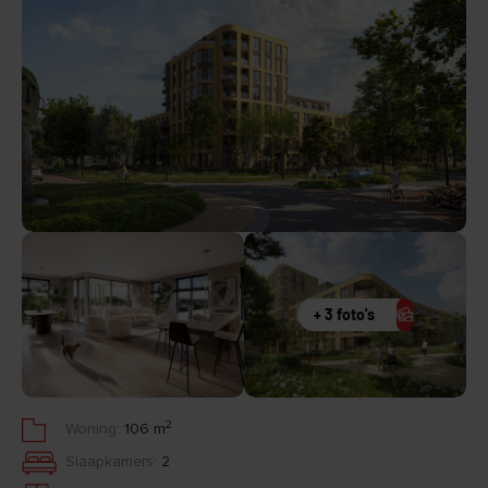
+ 3 foto's
2
Woning:
106 m
Slaapkamers:
2