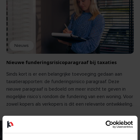
BEKIJK
Nieuws
Nieuwe funderingsrisicoparagraaf bij taxaties
Sinds kort is er een belangrijke toevoeging gedaan aan
taxatierapporten: de funderingsrisico paragraaf. Deze
nieuwe paragraaf is bedoeld om meer inzicht te geven in
mogelijke risico’s rondom de fundering van een woning. Voor
zowel kopers als verkopers is dit een relevante ontwikkeling.