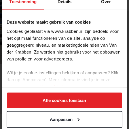
Toestemming
Details
Over
Deze website maakt gebruik van cookies
Cookies geplaatst via www.krabben.nl zijn bedoeld voor
het optimaal functioneren van de site, analyse op
geaggregeerd niveau, en marketingdoeleinden van Van
der Krabben. Ze worden niet gebruikt voor het opbouwen
VACATURE MAKELAAR &
van profielen voor adverteerders.
TAXATEUR
BEDRIJFSMATIG
Wil je je cookie-instellingen bekijken of aanpassen? Klik
VASTGOED
dan op 'Aanpassen'. Meer informatie vind je in onze
privacy-
en
cookie-verklaring
.
Alle cookies toestaan
Aanpassen