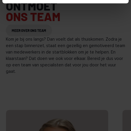
ONTMOET
ONS TEAM
MEER OVER ONS TEAM
Kom je bij ons langs? Dan voelt dat als thuiskomen. Zodra je
een stap binnenzet, staat een gezellig en gemotiveerd team
van medewerkers in de startblokken om je te helpen. En
klaarstaan? Dat doen we ook voor elkaar. Bereid je dus voor
op een team van specialisten dat voor jou door het vuur
gaat.