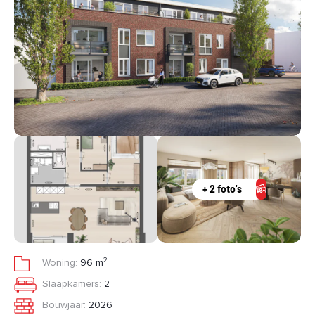
+ 2 foto's
2
Woning:
96 m
Slaapkamers:
2
Bouwjaar:
2026