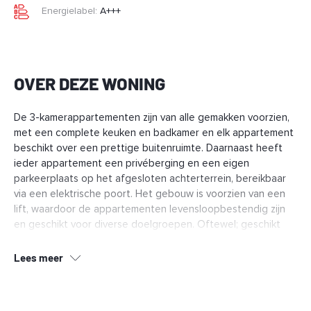
Energielabel:
A+++
OVER DEZE WONING
De 3-kamerappartementen zijn van alle gemakken voorzien,
met een complete keuken en badkamer en elk appartement
beschikt over een prettige buitenruimte. Daarnaast heeft
ieder appartement een privéberging en een eigen
parkeerplaats op het afgesloten achterterrein, bereikbaar
via een elektrische poort. Het gebouw is voorzien van een
lift, waardoor de appartementen levensloopbestendig zijn
en geschikt voor diverse doelgroepen. Oftewel; geschikt
voor elke levensfase.
Lees meer
De ligging is ideaal: aan de Driek van Erpstraat woon je op
loopafstand van het stadscentrum, met de supermarkt
letterlijk om de hoek en alle dagelijkse voorzieningen binnen