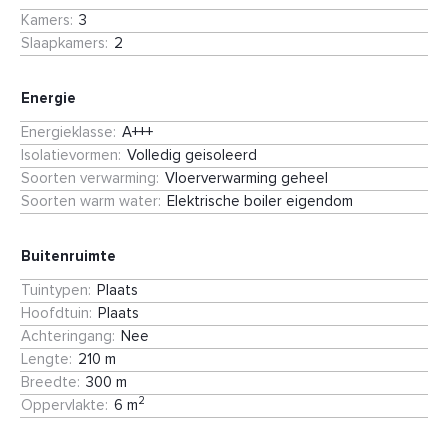
Kamers
:
3
Slaapkamers
:
2
Energie
Energieklasse
:
A+++
Isolatievormen
:
Volledig geisoleerd
Soorten verwarming
:
Vloerverwarming geheel
Soorten warm water
:
Elektrische boiler eigendom
Buitenruimte
Tuintypen
:
Plaats
Hoofdtuin
:
Plaats
Achteringang
:
Nee
Lengte
:
210 m
Breedte
:
300 m
2
Oppervlakte
:
6 m