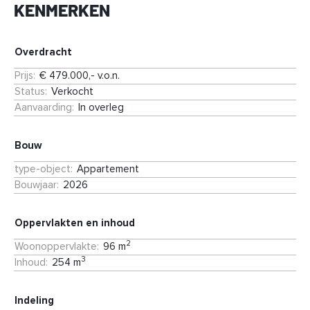
KENMERKEN
handbereik.
Overdracht
Prijs
:
€ 479.000,- v.o.n.
Status
:
Verkocht
Aanvaarding
:
In overleg
Bouw
type-object
:
Appartement
Bouwjaar
:
2026
Oppervlakten en inhoud
2
Woonoppervlakte
:
96 m
3
Inhoud
:
254 m
Indeling