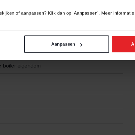
 bekijken of aanpassen? Klik dan op 'Aanpassen'. Meer informatie
eisoleerd
Aanpassen
A
arming geheel
e boiler eigendom