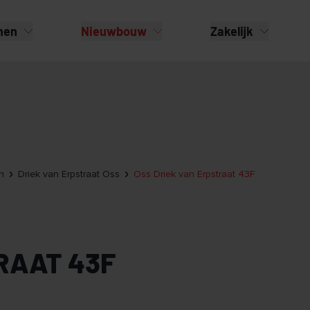
nen
Nieuwbouw
Zakelijk
n
Driek van Erpstraat Oss
Oss Driek van Erpstraat 43F
RAAT 43F