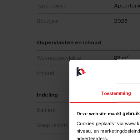
type-object
Appartem
Bouwjaar
2026
Oppervlakten en inhoud
2
Woonoppervlakte
88 m
3
Inhoud
233 m
Toestemming
Indeling
Kamers
3
Deze website maakt gebruik
Cookies geplaatst via www.kr
Slaapkamers
2
niveau, en marketingdoeleind
adverteerders.