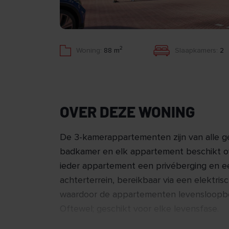
2
Woning:
88 m
Slaapkamers:
2
OVER DEZE WONING
De 3-kamerappartementen zijn van alle 
badkamer en elk appartement beschikt ov
ieder appartement een privéberging en e
achterterrein, bereikbaar via een elektris
waardoor de appartementen levensloopbes
Oftewel; geschikt voor elke levensfase.