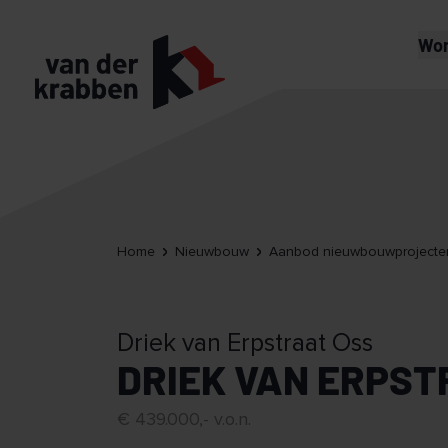
Wo
Home
Nieuwbouw
Aanbod nieuwbouwprojecte
Driek van Erpstraat Oss
DRIEK VAN ERPST
€ 439.000,- v.o.n.