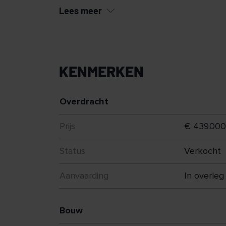
De ligging is ideaal: aan de Driek van Er
Lees meer
met de supermarkt letterlijk om de hoek e
KENMERKEN
Overdracht
Prijs
€ 439.000,-
Status
Verkocht
Aanvaarding
In overleg
Bouw