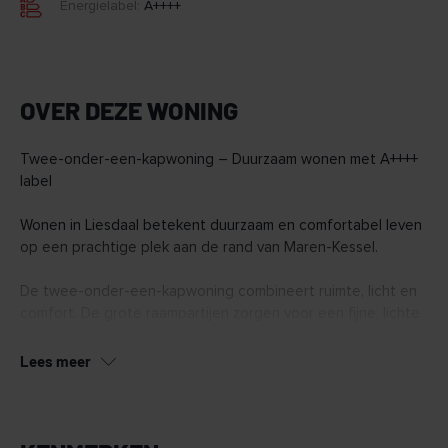
Energielabel:
A++++
OVER DEZE WONING
Twee-onder-een-kapwoning – Duurzaam wonen met A++++
label
Wonen in Liesdaal betekent duurzaam en comfortabel leven
op een prachtige plek aan de rand van Maren-Kessel.
De twee-onder-een-kapwoning combineert ruimte, licht en
comfort. De grote raampartijen zorgen voor een fijne, lichte
leefruimte en de tuin biedt volop mogelijkheden om te
genieten van het buitenleven. Bovendien is er ruimte voor
Lees meer
twee auto’s op eigen terrein.
KENMERKEN
• Praktische berging direct naast de woning