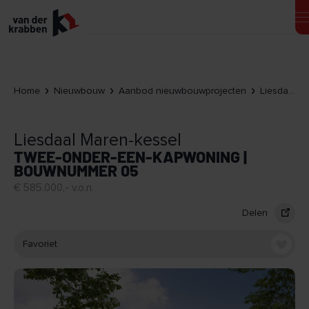
Home
Nieuwbouw
Aanbod nieuwbouwprojecten
Liesdaal Maren-kessel
Liesdaal Maren-kessel
TWEE-ONDER-EEN-KAPWONING |
BOUWNUMMER 05
€ 585.000,- v.o.n.
Delen
Favoriet