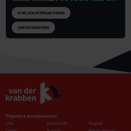
IK WIL EEN AFSPRAAK MAKEN
CONTACTGEGEVENS
Populaire woonplaatsen
Oss
Nistelrode
Veghel
Uden
Schaijk
Maren-kessel