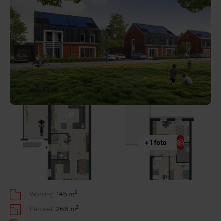
+ 1 foto
2
Woning:
145 m
2
Perceel:
266 m