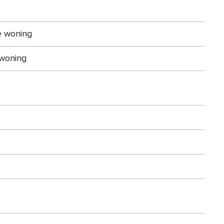
Maren-Kessel?
e woning
woning