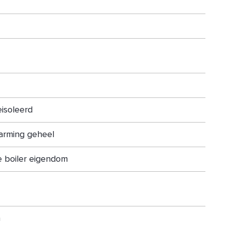
eisoleerd
arming geheel
e boiler eigendom
n