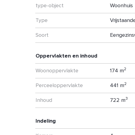
woning in nieuwbouwproject Liesdaal te 
type-object
Woonhuis
Type
Vrijstaand
Soort
Eengezins
Oppervlakten en inhoud
2
Woonoppervlakte
174 m
2
Perceeloppervlakte
441 m
3
Inhoud
722 m
Indeling