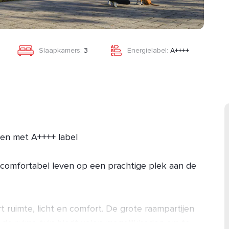
Slaapkamers:
3
Energielabel:
A++++
en met A++++ label
comfortabel leven op een prachtige plek aan de
 ruimte, licht en comfort. De grote raampartijen
en de ruime tuin biedt volop mogelijkheden om te