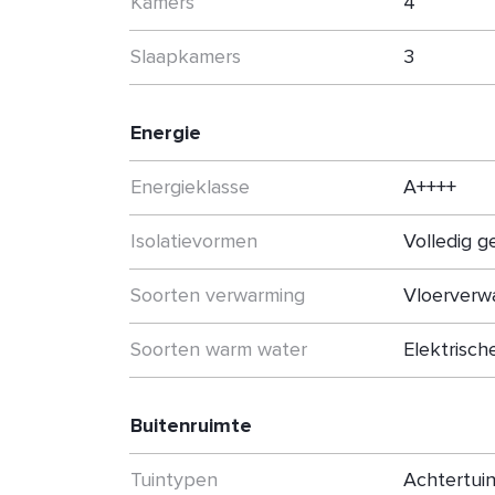
Kamers
4
Slaapkamers
3
Energie
Energieklasse
A++++
Isolatievormen
Volledig g
Soorten verwarming
Vloerverw
Soorten warm water
Elektrisch
Buitenruimte
Tuintypen
Achtertui