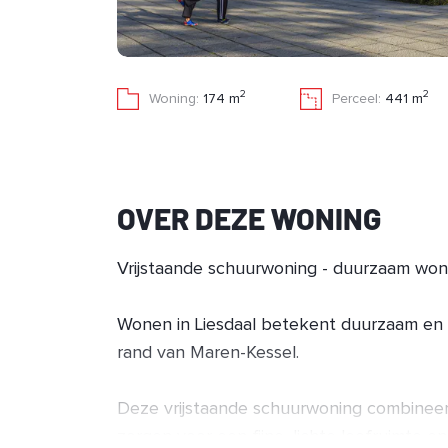
2
2
Woning:
174 m
Perceel:
441 m
OVER DEZE WONING
Vrijstaande schuurwoning - duurzaam won
Wonen in Liesdaal betekent duurzaam en 
rand van Maren-Kessel.
Deze vrijstaande schuurwoning combineert
zorgen voor een fijne, lichte leefruimte 