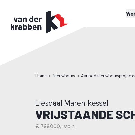
Wo
Home
Nieuwbouw
Aanbod nieuwbouwprojecte
Liesdaal Maren-kessel
VRIJSTAANDE SC
€ 799.000,- v.o.n.