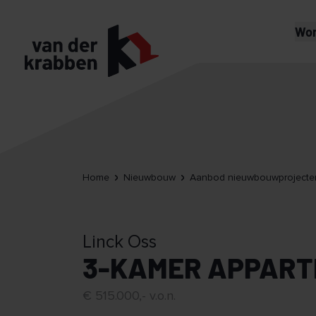
Wo
Home
Nieuwbouw
Aanbod nieuwbouwprojecte
Linck Oss
3-KAMER APPART
€ 515.000,- v.o.n.