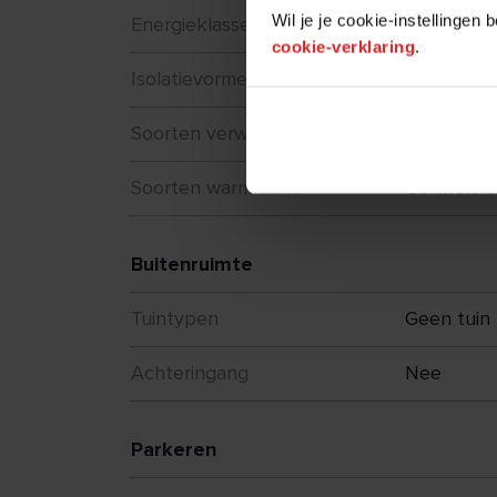
Wil je je cookie-instellingen
Energieklasse
A+++
cookie-verklaring
.
Isolatievormen
Volledig g
Soorten verwarming
Vloerverw
Soorten warm water
Centrale v
Buitenruimte
Tuintypen
Geen tuin
Achteringang
Nee
Parkeren