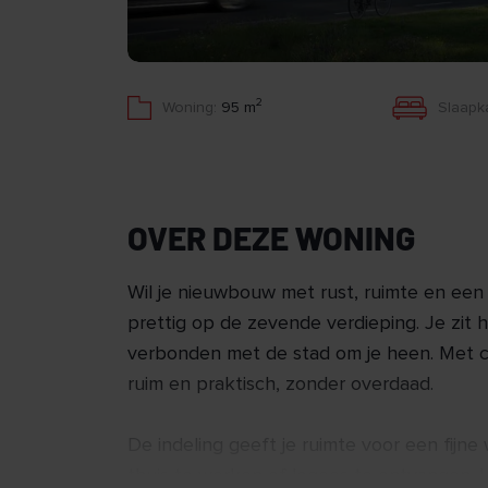
2
Woning:
95 m
Slaapk
OVER DEZE WONING
Wil je nieuwbouw met rust, ruimte en een
prettig op de zevende verdieping. Je zit h
verbonden met de stad om je heen. Met c
ruim en praktisch, zonder overdaad.
De indeling geeft je ruimte voor een fij
thuis te werken of logees te ontvangen. H