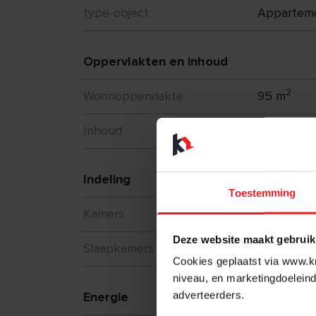
type-object
Appartem
Oppervlakten en inhoud
2
Woonoppervlakte
95 m
3
Inhoud
252 m
Indeling
Toestemming
Kamers
3
Deze website maakt gebruik
Slaapkamers
2
Cookies geplaatst via www.kr
niveau, en marketingdoeleind
adverteerders.
Energie