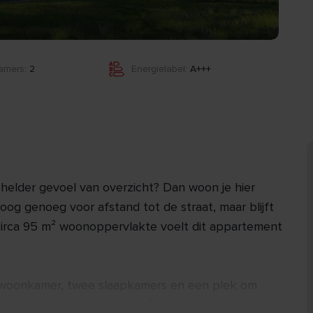
amers:
2
Energielabel:
A+++
 helder gevoel van overzicht? Dan woon je hier
oog genoeg voor afstand tot de straat, maar blijft
irca 95 m² woonoppervlakte voelt dit appartement
ne woonkamer, twee slaapkamers en een plek om
et balkon van circa 12,8 m² ligt op het