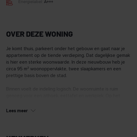
Energielabel:
A+++
OVER DEZE WONING
Je komt thuis, parkeert onder het gebouw en gaat naar je
appartement op de tiende verdieping. Dat dagelijkse gemak
is hier een sterke woonwaarde. In deze nieuwbouw heb je
circa 95 m² woonoppervlakte, twee slaapkamers en een
prettige basis boven de stad.
Binnen voelt de indeling logisch. De woonruimte is ruim
genoeg voor een zithoek, eettafel en werkplek. Op het
balkon van circa 12,8 m² zit je op het zuidwesten. Dat
betekent zon in de middag en avond, fijn voor een rustig
Lees meer
moment na een volle dag.
Ook aan de praktische kant zit het goed. Je hebt een eigen
parkeerplaats in de stallingsgarage en een berging voor