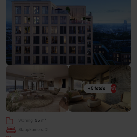
+ 5 foto's
2
Woning:
95 m
Slaapkamers:
2