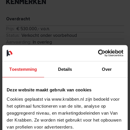
KENMERKEN
spullen die je niet dagelijks nodig hebt. Energielabel A+++
draagt bij aan een comfortabel binnenklimaat en lage
energievraag. De prijs bedraagt € 530.000 v.o.n.
Overdracht
Prijs
:
€ 530.000,- v.o.n.
Linck brengt stad en groen dicht bij elkaar. Beneden vind je
Status
:
Verkocht onder voorbehoud
straks functies op straatniveau die levendigheid toevoegen.
Aanvaarding
:
In overleg
Iets verderop liggen het theater, winkels en horeca. En wil je
juist rust, dan zoek je de binnentuin of een groen
dakmoment op.
Bouw
type-object
:
Appartement
Toestemming
Details
Over
Oppervlakten en inhoud
Deze website maakt gebruik van cookies
2
Woonoppervlakte
:
95 m
Cookies geplaatst via www.krabben.nl zijn bedoeld voor
3
Inhoud
:
252 m
het optimaal functioneren van de site, analyse op
geaggregeerd niveau, en marketingdoeleinden van Van
Indeling
der Krabben. Ze worden niet gebruikt voor het opbouwen
Kamers
:
3
van profielen voor adverteerders.