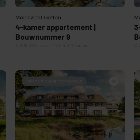
Molenzicht Geffen
Mo
4-kamer appartement |
3
Bouwnummer 9
B
2
€ 935.000,- v.o.n. | 173 m
| 4 kamers
€ 2
Verkocht onder voorbehoud