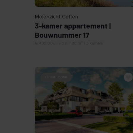
Molenzicht Geffen
3-kamer appartement |
Bouwnummer 17
2
€ 439.000,- v.o.n. | 80 m
| 3 kamers
Onder optie