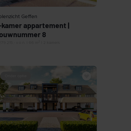
lenzicht Geffen
-kamer appartement |
ouwnummer 8
2
79.215,- v.o.n. | 66 m
| 2 kamers
Onder optie