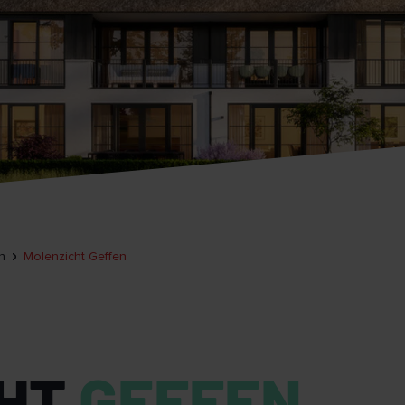
n
Molenzicht Geffen
CHT
GEFFEN