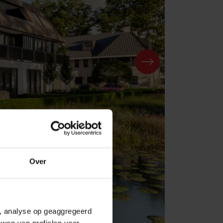
Over
e, analyse op geaggregeerd
uwen van profielen voor