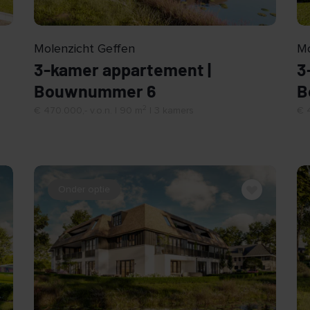
BEKIJK
Molenzicht Geffen
Mo
3-kamer appartement |
3
Bouwnummer 6
B
2
€ 470.000,- v.o.n. | 90 m
| 3 kamers
€ 4
Onder optie