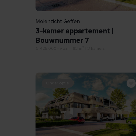
BEKIJK
Molenzicht Geffen
3-kamer appartement |
Bouwnummer 7
2
€ 425.000,- v.o.n. | 83 m
| 3 kamers
Onder optie