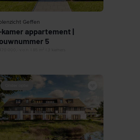
BEKIJK
lenzicht Geffen
-kamer appartement |
ouwnummer 5
2
70.000,- v.o.n. | 85 m
| 3 kamers
Onder optie