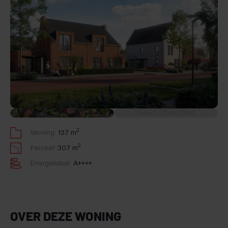
Geen afbeelding
2
Woning:
137 m
2
Perceel:
307 m
Energielabel:
A++++
OVER DEZE WONING