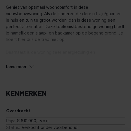
Geniet van optimaal wooncomfort in deze
nieuwbouwwoning. Als de kinderen de deur uit zijn/gaan en
je huis en tuin te groot worden, dan is deze woning een
perfect alternatief. Deze toekomstbestendige woning biedt
je namelijk een slaap- en badkamer op de begane grond. Je
hoeft hier dus de trap niet op.
Daarnaast is de woning zeer energiezuinig en
onderhoudsarm. Dat is goed voor het milieu én jouw
portemonnee. We bieden je mogelijkheden om de woning
Lees meer
anders in te delen met nog meer leefruimte op de begane
grond of bijvoorbeeld een doucheruimte op de verdieping.
Ontdek hoe je van dit huis jouw thuis kunt maken, voor nu en
KENMERKEN
voor in de toekomst.
Pluspunten
Overdracht
Zeer energiezuinige woning
Prijs
:
€ 610.000,- v.o.n.
Vloerverwarming op begane grond en 1e verdieping
Status
:
Verkocht onder voorbehoud
Slaap- en badkamer op de begane grond