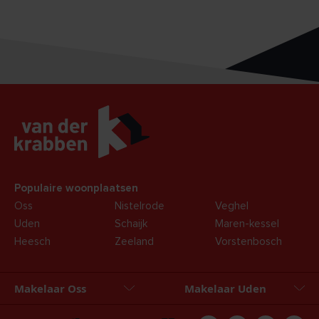
Populaire woonplaatsen
Oss
Nistelrode
Veghel
Uden
Schaijk
Maren-kessel
Heesch
Zeeland
Vorstenbosch
Makelaar Oss
Makelaar Uden