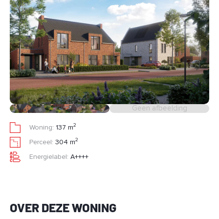
Geen afbeelding
2
Woning:
137 m
2
Perceel:
304 m
Energielabel:
A++++
OVER DEZE WONING