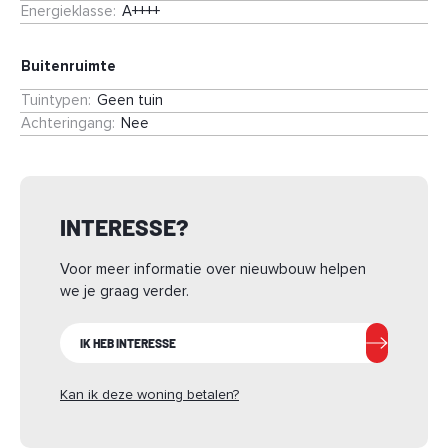
met de optie voor een dakkapel aan de achterzijde extra
Energieklasse
:
A++++
veel ruimte en lichtinval creëren. Daarnaast is het mogelijk
om de bergruimte te vervangen door een tweede badkamer.
Buitenruimte
Creëer jouw droomhuis! Zie jij jezelf hier al wonen?
Tuintypen
:
Geen tuin
Achteringang
:
Nee
INTERESSE?
Voor meer informatie over nieuwbouw helpen
we je graag verder.
IK HEB INTERESSE
Kan ik deze woning betalen?