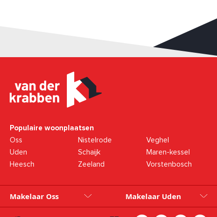
Populaire woonplaatsen
Oss
Nistelrode
Veghel
Uden
Schaijk
Maren-kessel
Heesch
Zeeland
Vorstenbosch
Makelaar Oss
Makelaar Uden