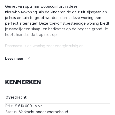
Geniet van optimaal wooncomfort in deze
nieuwbouwwoning. Als de kinderen de deur uit zijn/gaan en
je huis en tuin te groot worden, dan is deze woning een
perfect alternatief. Deze toekomstbestendige woning biedt
je namelijk een slaap- en badkamer op de begane grond. Je
hoeft hier dus de trap niet op.
Daarnaast is de woning zeer energiezuinig en
onderhoudsarm. Dat is goed voor het milieu én jouw
portemonnee. We bieden je mogelijkheden om de woning
Lees meer
anders in te delen met nog meer leefruimte op de begane
grond of bijvoorbeeld een doucheruimte op de verdieping.
Ontdek hoe je van dit huis jouw thuis kunt maken, voor nu en
KENMERKEN
voor in de toekomst.
Pluspunten
Overdracht
Zeer energiezuinige woning
Prijs
:
€ 610.000,- v.o.n.
Vloerverwarming op begane grond en 1e verdieping
Status
:
Verkocht onder voorbehoud
Slaap- en badkamer op de begane grond